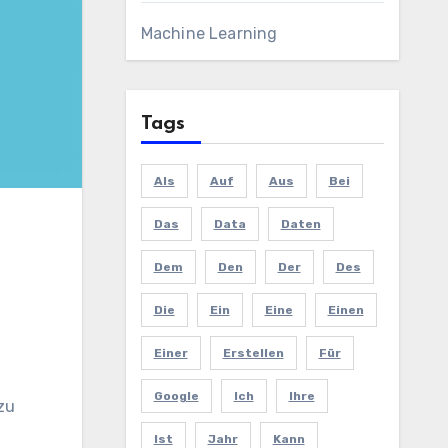
Machine Learning
Tags
Als
Auf
Aus
Bei
Das
Data
Daten
Dem
Den
Der
Des
Die
Ein
Eine
Einen
Einer
Erstellen
Für
Google
Ich
Ihre
zu
Ist
Jahr
Kann