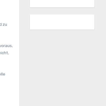
d zu
voraus,
icht,
lle