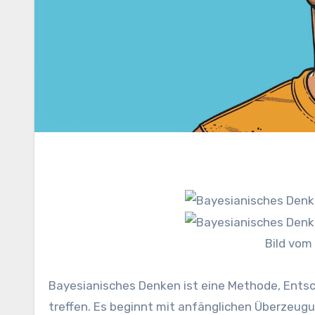
Bild vom
Bayesianisches Denken ist eine Methode, Entsc
treffen. Es beginnt mit anfänglichen Überzeug