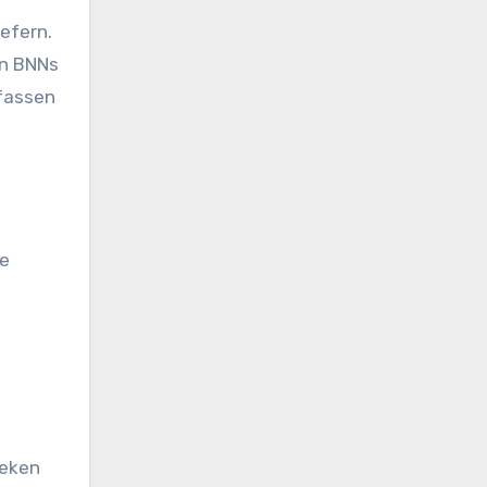
efern.
en BNNs
rfassen
de
heken