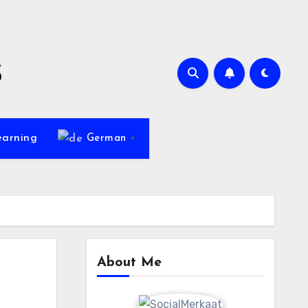
s
earning
German
▼
About Me