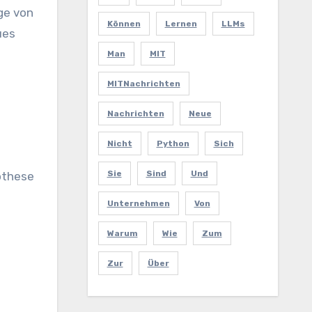
ge von
Können
Lernen
LLMs
ues
Man
MIT
MITNachrichten
Nachrichten
Neue
Nicht
Python
Sich
Sie
Sind
Und
othese
Unternehmen
Von
Warum
Wie
Zum
Zur
Über