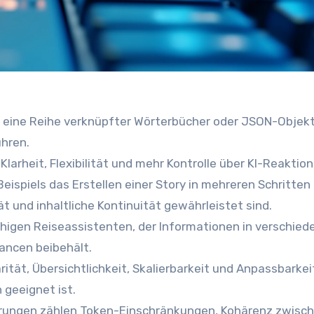
rt eine Reihe verknüpfter Wörterbücher oder JSON-Objek
ühren.
Klarheit, Flexibilität und mehr Kontrolle über KI-Reaktion
ispiels das Erstellen einer Story in mehreren Schritten
ät und inhaltliche Kontinuität gewährleistet sind.
chigen Reiseassistenten, der Informationen in verschied
ancen beibehält.
ität, Übersichtlichkeit, Skalierbarkeit und Anpassbarkei
geeignet ist.
rungen zählen Token-Einschränkungen, Kohärenz zwisc