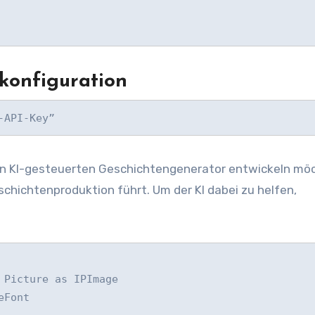
lkonfiguration
-API-Key”
inen KI-gesteuerten Geschichtengenerator entwickeln mö
chichtenproduktion führt. Um der KI dabei zu helfen,
Picture as IPImage

Font
