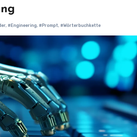
ing
der
,
#Engineering
,
#Prompt
,
#Wörterbuchkette