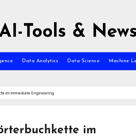
AI-Tools & New
igence
Data Analytics
Data Science
Machine L
te im Immediate Engineering
rterbuchkette im