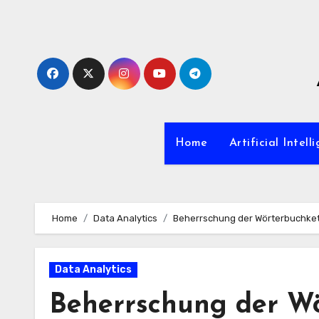
Zum
Inhalt
springen
Home
Artificial Intell
Home
Data Analytics
Beherrschung der Wörterbuchket
Data Analytics
Beherrschung der Wö