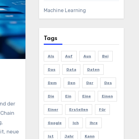
Machine Learning
Tags
Als
Auf
Aus
Bei
Das
Data
Daten
Dem
Den
Der
Des
Die
Ein
Eine
Einen
Einer
Erstellen
Für
 Chain
g,
Google
Ich
Ihre
it, neue
Ist
Jahr
Kann