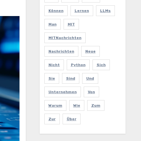
Können
Lernen
LLMs
Man
MIT
MITNachrichten
Nachrichten
Neue
Nicht
Python
Sich
Sie
Sind
Und
Unternehmen
Von
Warum
Wie
Zum
Zur
Über