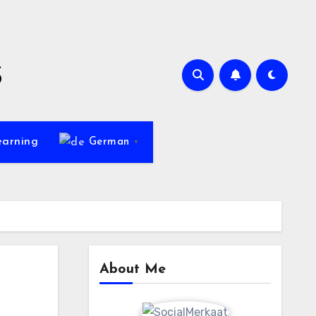
s
earning
German
▼
About Me