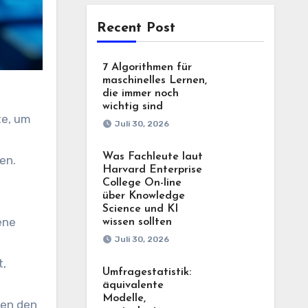
Recent Post
7 Algorithmen für
maschinelles Lernen,
die immer noch
wichtig sind
te, um
Juli 30, 2026
Was Fachleute laut
en.
Harvard Enterprise
College On-line
über Knowledge
Science und KI
ene
wissen sollten
Juli 30, 2026
t,
Umfragestatistik:
äquivalente
Modelle,
hen den