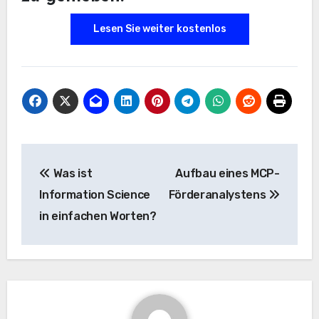
Lesen Sie weiter kostenlos
Beitrags-
Was ist
Aufbau eines MCP-
Navigation
Information Science
Förderanalystens
in einfachen Worten?