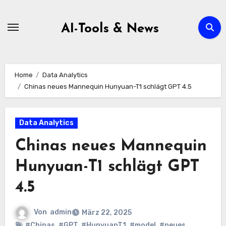
Zum
Inhalt
AI-Tools & News
springen
Home
Data Analytics
Chinas neues Mannequin Hunyuan-T1 schlägt GPT 4.5
Data Analytics
Chinas neues Mannequin
Hunyuan-T1 schlägt GPT
4.5
Von
admin
März 22, 2025
#Chinas
,
#GPT
,
#HunyuanT1
,
#model
,
#neues
,