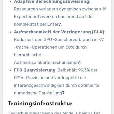
Adaptive Berechnungszuweisung
:
Ressourcen verlagern dynamisch zwischen 16
Expertennetzwerken basierend auf der
Komplexität der Enter
7
.
Aufmerksamkeit der Verringerung (CLA)
:
Reduziert den GPU -Speicherverbrauch in KV
-Cache -Operationen um 50% durch
hierarchische
Aufmerksamkeitsmechanismen
1
.
FP8 Quantisierung
: Beibehält 99,3% der
FP16 -Präzision und verdoppelte die
Inferenzgeschwindigkeit durch optimierte
numerische Darstellung
7
.
Trainingsinfrastruktur
Das Schulungsschema des Modells beinhaltet