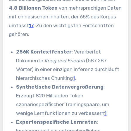
4,8 Billionen Token
von mehrsprachigen Daten
mit chinesischen Inhalten, der 65% des Korpus
umfasst
1
7
. Zu den wichtigsten Fortschritten
gehören:
256K Kontextfenster
: Verarbeitet
Dokumente
Krieg und Frieden
(587.287
Wörter) in einer einzigen Inferenz durchläuft
hierarchisches Chunking
1
.
Synthetische Datenvergrößerung
:
Erzeugt 820 Milliarden Token
szenariospezifischer Trainingspaare, um
wenige Lernfunktionen zu verbessern
1
.
Expertenspezifische Lernraten
:
Implementiert die unterschiedlichen