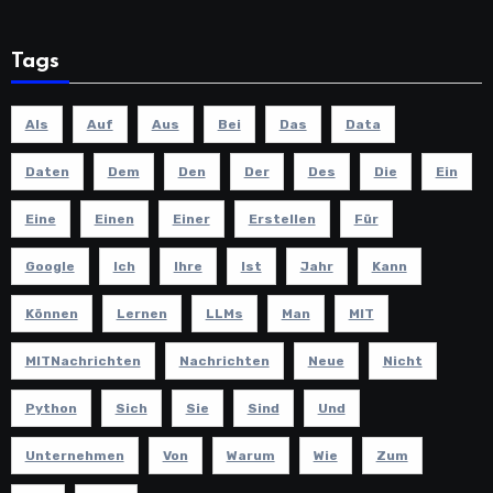
Tags
Als
Auf
Aus
Bei
Das
Data
Daten
Dem
Den
Der
Des
Die
Ein
Eine
Einen
Einer
Erstellen
Für
Google
Ich
Ihre
Ist
Jahr
Kann
Können
Lernen
LLMs
Man
MIT
MITNachrichten
Nachrichten
Neue
Nicht
Python
Sich
Sie
Sind
Und
Unternehmen
Von
Warum
Wie
Zum