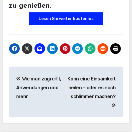
zu genießen.
Lesen Sie weiter kostenlos
Beitrags-
Wie man zugreift,
Kann eine Einsamkeit
Navigation
Anwendungen und
heilen – oder es noch
mehr
schlimmer machen?