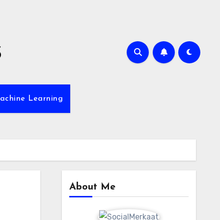
s
achine Learning
About Me