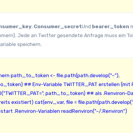
nsumer_key
,
Consumer_secret
Und
bearer_token
m
mmern). Jede an Twitter gesendete Anfrage muss ein T
ariable speichern.