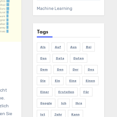
Machine Learning
Tags
Als
Auf
Aus
Bei
Das
Data
Daten
Dem
Den
Der
Des
Die
Ein
Eine
Einen
icht
Einer
Erstellen
Für
be.
Google
Ich
Ihre
lich
en Sie
Ist
Jahr
Kann