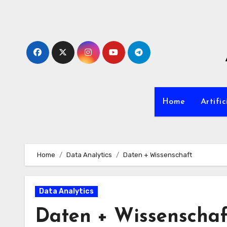
Zum
Inhalt
springen
Home
Artific
Home
Data Analytics
Daten + Wissenschaft
Data Analytics
Daten + Wissenschaf