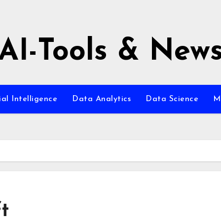
AI-Tools & New
ial Intelligence
Data Analytics
Data Science
M
t