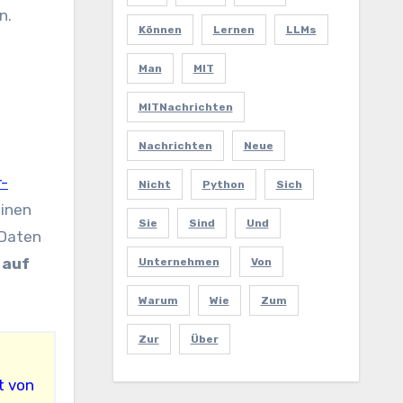
n.
Können
Lernen
LLMs
Man
MIT
MITNachrichten
Nachrichten
Neue
r-
Nicht
Python
Sich
einen
Sie
Sind
Und
 Daten
 auf
Unternehmen
Von
Warum
Wie
Zum
Zur
Über