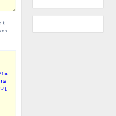
it
oken