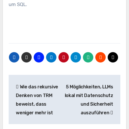
um SQL.
Beitrags-
Wie das rekursive
5 Möglichkeiten, LLMs
Navigation
Denken von TRM
lokal mit Datenschutz
beweist, dass
und Sicherheit
weniger mehr ist
auszuführen