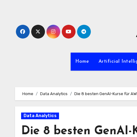
Zum
Inhalt
springen
Home
Artificial Intell
Home
Data Analytics
Die 8 besten GenAI-Kurse für AWS
Data Analytics
Die 8 besten GenAI-K