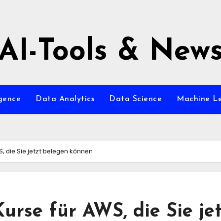
AI-Tools & New
igence
Data Analytics
Data Science
Machine L
, die Sie jetzt belegen können
urse für AWS, die Sie je