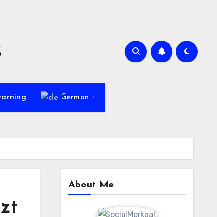
s
earning
German
▼
About Me
tzt