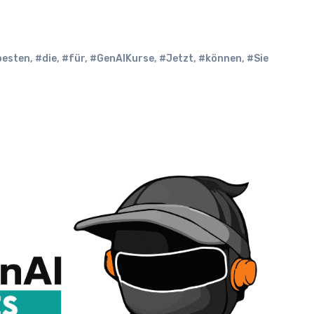
besten
,
#die
,
#für
,
#GenAIKurse
,
#Jetzt
,
#können
,
#Sie