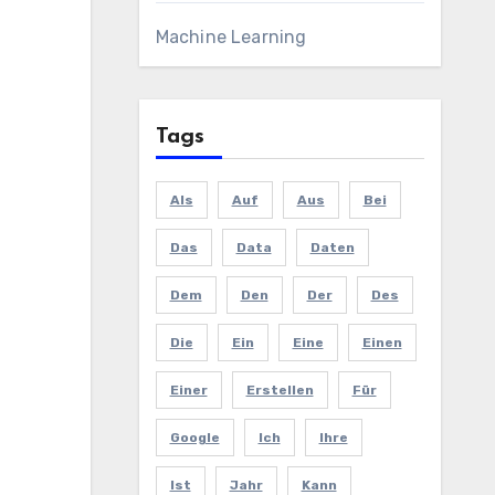
Machine Learning
Tags
Als
Auf
Aus
Bei
Das
Data
Daten
Dem
Den
Der
Des
Die
Ein
Eine
Einen
Einer
Erstellen
Für
Google
Ich
Ihre
Ist
Jahr
Kann