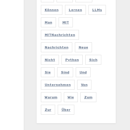
Können
Lernen
LLMs
Man
MIT
MITNachrichten
Nachrichten
Neue
Nicht
Python
Sich
Sie
Sind
Und
Unternehmen
Von
Warum
Wie
Zum
Zur
Über