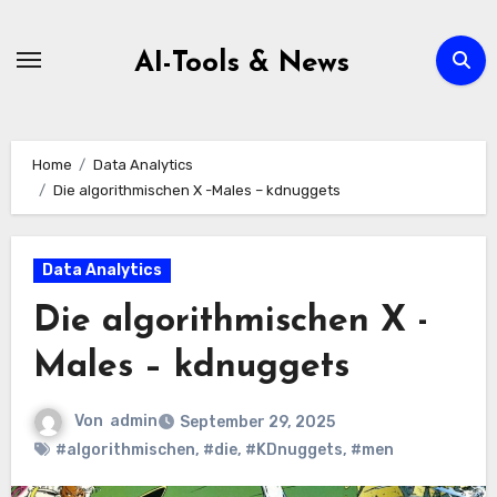
Zum
Inhalt
AI-Tools & News
springen
Home
Data Analytics
Die algorithmischen X -Males – kdnuggets
Data Analytics
Die algorithmischen X -
Males – kdnuggets
Von
admin
September 29, 2025
#algorithmischen
,
#die
,
#KDnuggets
,
#men