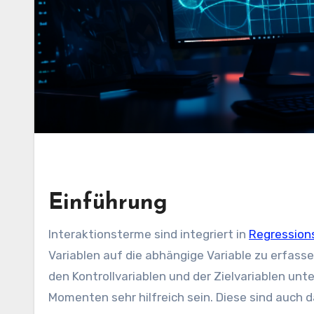
Einführung
Interaktionsterme sind integriert in
Regression
Variablen auf die abhängige Variable zu erfass
den Kontrollvariablen und der Zielvariablen un
Momenten sehr hilfreich sein. Diese sind auch