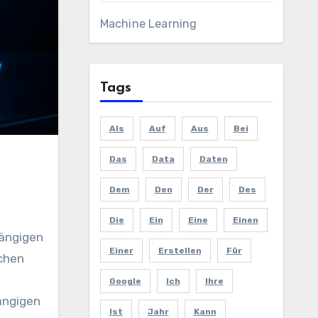
Machine Learning
Tags
Als
Auf
Aus
Bei
Das
Data
Daten
Dem
Den
Der
Des
Die
Ein
Eine
Einen
ängigen
Einer
Erstellen
Für
schen
Google
Ich
Ihre
ängigen
Ist
Jahr
Kann