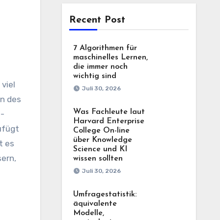
Recent Post
7 Algorithmen für
maschinelles Lernen,
die immer noch
wichtig sind
viel
Juli 30, 2026
en des
Was Fachleute laut
e-
Harvard Enterprise
ufügt
College On-line
über Knowledge
t es
Science und KI
sern,
wissen sollten
Juli 30, 2026
Umfragestatistik:
äquivalente
Modelle,