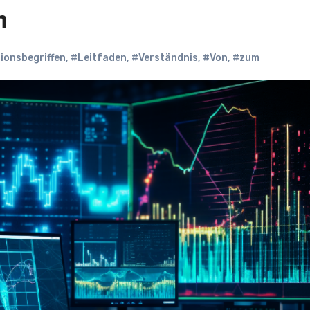
n
ionsbegriffen
,
#Leitfaden
,
#Verständnis
,
#Von
,
#zum