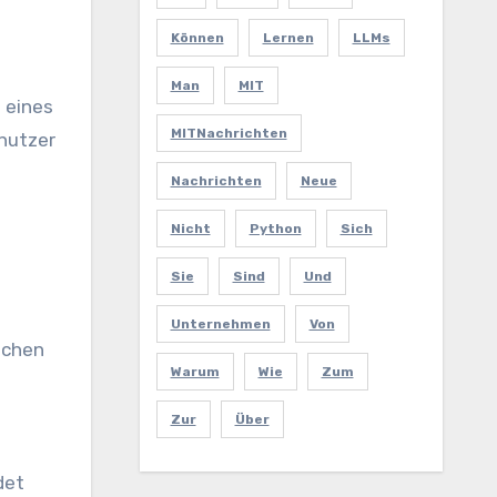
Können
Lernen
LLMs
s
Man
MIT
 eines
MITNachrichten
enutzer
Nachrichten
Neue
Nicht
Python
Sich
Sie
Sind
Und
Unternehmen
Von
schen
Warum
Wie
Zum
Zur
Über
det