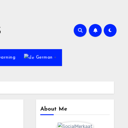
s
earning
German
▼
About Me