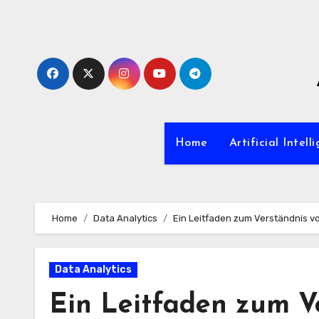
Zum
Inhalt
springen
Home
Artificial Intell
Home
Data Analytics
Ein Leitfaden zum Verständnis vo
Data Analytics
Ein Leitfaden zum V