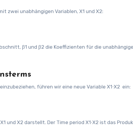
mit zwei unabhängigen Variablen, X1 und X2:
schnitt, β1​ und β2​ die Koeffizienten für die unabhängig
onsterms
inzubeziehen, führen wir eine neue Variable X1⋅X2 ​ ein:
 und X2​ darstellt. Der Time period X1⋅X2 ist das Produk