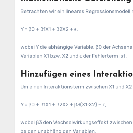
Betrachten wir ein lineares Regressionsmodell 
Y = β0​ + β1​X1​ + β2​X2​ + ϵ,
wobei Y die abhängige Variable, β0​ der Achsenab
Variablen X1​ bzw. X2 und ϵ der Fehlerterm ist.
Hinzufügen eines Interakti
Um einen Interaktionsterm zwischen X1​ und X2​ e
Y = β0 + β1X1 + β2X2 + β3(X1⋅X2) + ϵ,
wobei β3 den Wechselwirkungseffekt zwischen X1​
beiden unabhängigen Variablen.