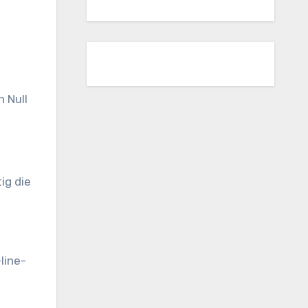
 Null
ig die
line-