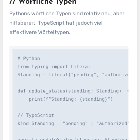
//
Wörtliche Typen
Pythons wörtliche Typen sind relativ neu, aber
hilfsbereit. TypeScript hat jedoch viel
effektivere Wörteltypen.
# Python

from typing import Literal

Standing = Literal("pending", "authorized", "
def update_status(standing: Standing) -> None
    print(f"Standing: {standing}")

// TypeScript

kind Standing = "pending" | "authorized" | "r
operate updateStatus(standing: Standing): voi