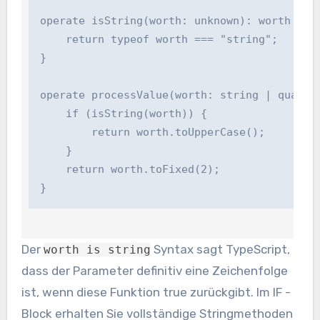
operate isString(worth: unknown): worth is st
    return typeof worth === "string";

}

operate processValue(worth: string | quantity
    if (isString(worth)) {

        return worth.toUpperCase();

    }

    return worth.toFixed(2);

}
Der
Syntax sagt TypeScript,
worth is string
dass der Parameter definitiv eine Zeichenfolge
ist, wenn diese Funktion true zurückgibt. Im IF -
Block erhalten Sie vollständige Stringmethoden