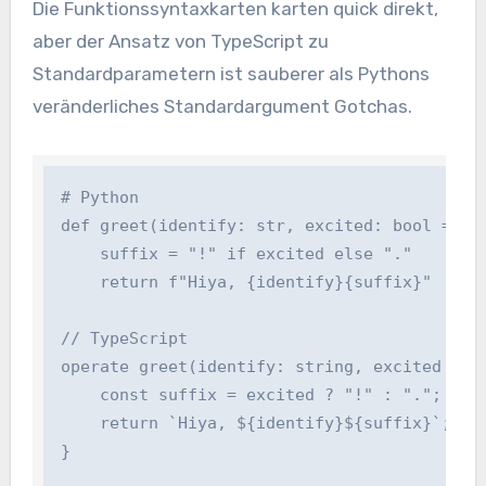
Die Funktionssyntaxkarten karten quick direkt,
aber der Ansatz von TypeScript zu
Standardparametern ist sauberer als Pythons
veränderliches Standardargument Gotchas.
# Python

def greet(identify: str, excited: bool = Fals
    suffix = "!" if excited else "."

    return f"Hiya, {identify}{suffix}"

// TypeScript

operate greet(identify: string, excited = fal
    const suffix = excited ? "!" : ".";

    return `Hiya, ${identify}${suffix}`;

}
