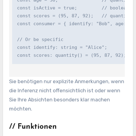
const age = 30;                // quantity (i
const isActive = true;         // boolean (in
const scores = (95, 87, 92);   // quantity() 
const consumer = { identify: "Bob", age: 25 
// Or be specific

const identify: string = "Alice";

const scores: quantity() = (95, 87, 92);
Sie benötigen nur explizite Anmerkungen, wenn
die Inferenz nicht offensichtlich ist oder wenn
Sie Ihre Absichten besonders klar machen
möchten.
//
Funktionen