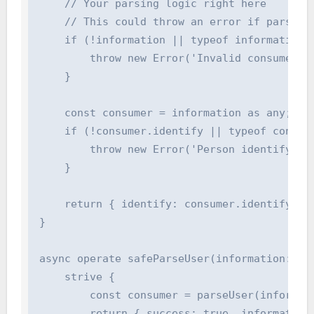
    // Your parsing logic right here

    // This could throw an error if parsing f
    if (!information || typeof information !=
        throw new Error('Invalid consumer inf
    }

    const consumer = information as any;

    if (!consumer.identify || typeof consume
        throw new Error('Person identify is 
    }

    return { identify: consumer.identify };

}

async operate safeParseUser(information: un
    strive {

        const consumer = parseUser(informatio
        return { success: true, information: 