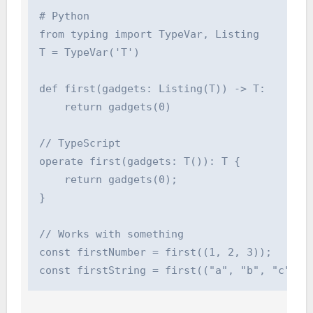
# Python

from typing import TypeVar, Listing

T = TypeVar('T')

def first(gadgets: Listing(T)) -> T:

    return gadgets(0)

// TypeScript

operate first
(gadgets: T()): T {

    return gadgets(0);

}

// Works with something

const firstNumber = first((1, 2, 3));      //
const firstString = first(("a", "b", "c"));