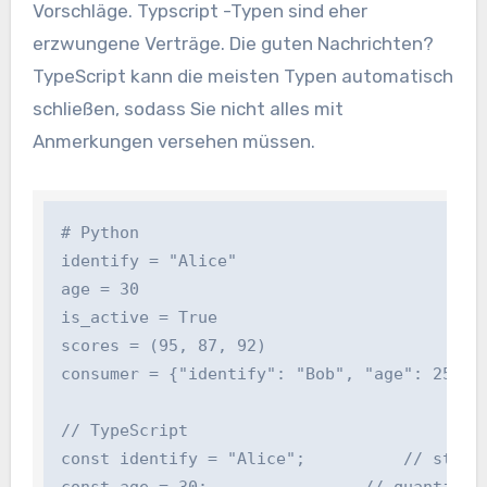
Vorschläge. Typscript -Typen sind eher
erzwungene Verträge. Die guten Nachrichten?
TypeScript kann die meisten Typen automatisch
schließen, sodass Sie nicht alles mit
Anmerkungen versehen müssen.
# Python

identify = "Alice"

age = 30

is_active = True

scores = (95, 87, 92)

consumer = {"identify": "Bob", "age": 25}

// TypeScript

const identify = "Alice";          // string 