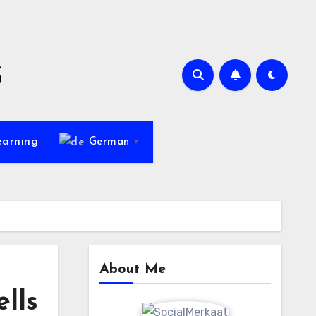
s
earning
German
▼
About Me
lls