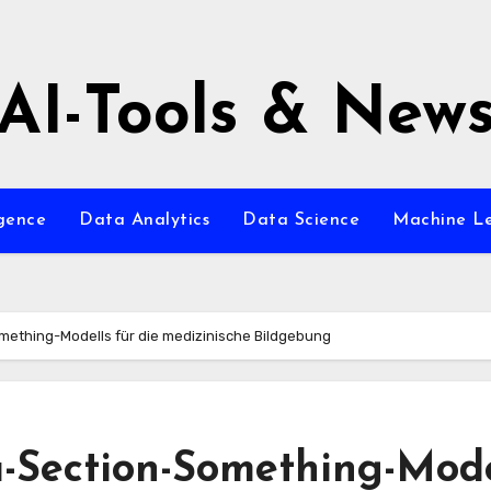
AI-Tools & New
igence
Data Analytics
Data Science
Machine L
ething-Modells für die medizinische Bildgebung
-Section-Something-Mode