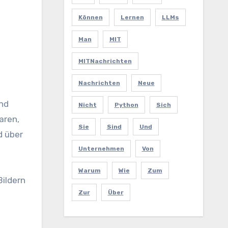
Können
Lernen
LLMs
Man
MIT
MITNachrichten
Nachrichten
Neue
und
Nicht
Python
Sich
aren,
Sie
Sind
Und
d über
Unternehmen
Von
Warum
Wie
Zum
Bildern
Zur
Über