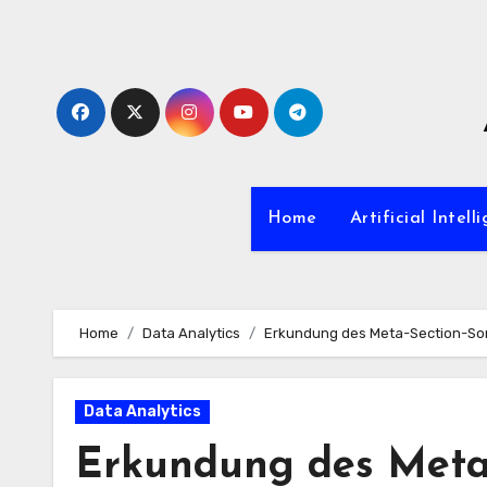
Zum
Inhalt
springen
Home
Artificial Intell
Home
Data Analytics
Erkundung des Meta-Section-Som
Data Analytics
Erkundung des Meta