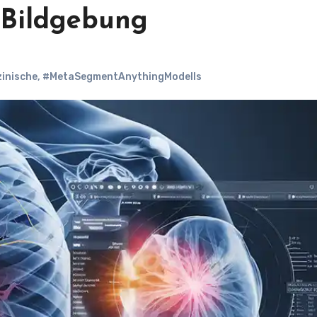
e Bildgebung
inische
,
#MetaSegmentAnythingModells