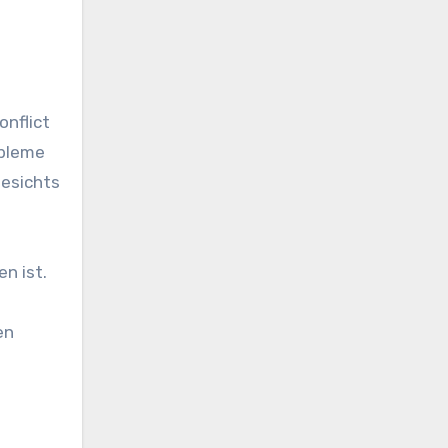
onflict
obleme
gesichts
n ist.
en