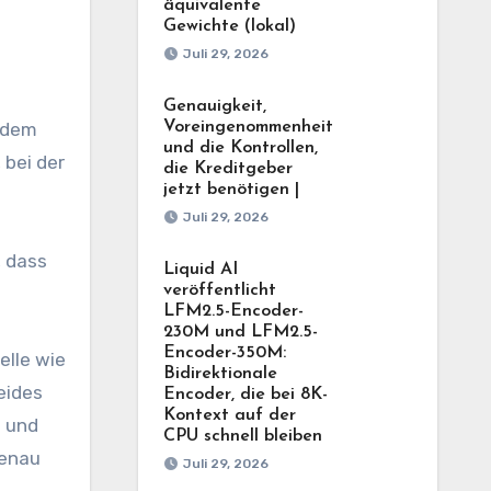
äquivalente
Gewichte (lokal)
Juli 29, 2026
Genauigkeit,
jedem
Voreingenommenheit
und die Kontrollen,
 bei der
die Kreditgeber
jetzt benötigen |
Juli 29, 2026
, dass
Liquid AI
veröffentlicht
LFM2.5-Encoder-
230M und LFM2.5-
Encoder-350M:
elle wie
Bidirektionale
eides
Encoder, die bei 8K-
Kontext auf der
t und
CPU schnell bleiben
genau
Juli 29, 2026