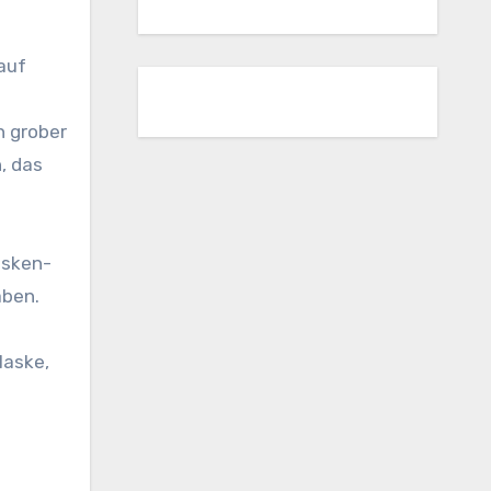
auf
n grober
, das
asken-
aben.
Maske,