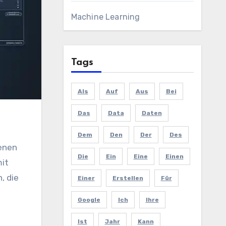
Machine Learning
Tags
Als
Auf
Aus
Bei
Das
Data
Daten
Dem
Den
Der
Des
denen
Die
Ein
Eine
Einen
mit
, die
Einer
Erstellen
Für
Google
Ich
Ihre
Ist
Jahr
Kann