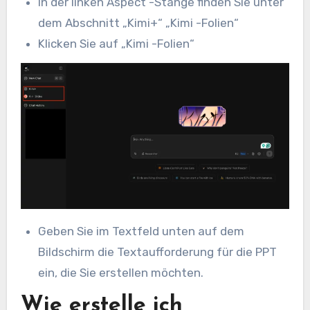
In der linken Aspect -Stange finden Sie unter
dem Abschnitt „Kimi+“ „Kimi -Folien“
Klicken Sie auf „Kimi -Folien“
Geben Sie im Textfeld unten auf dem
Bildschirm die Textaufforderung für die PPT
ein, die Sie erstellen möchten.
Wie erstelle ich