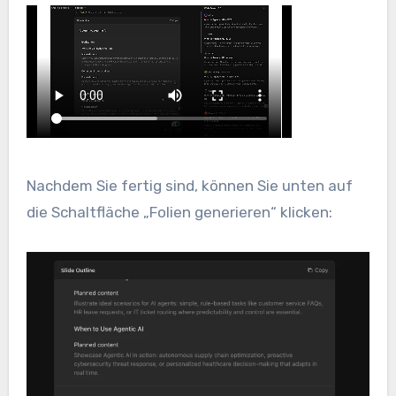
Nachdem Sie fertig sind, können Sie unten auf
die Schaltfläche „Folien generieren“ klicken: