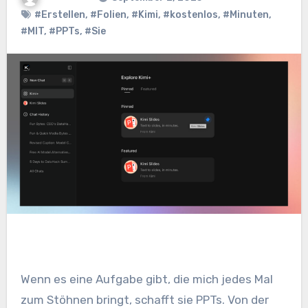
#Erstellen
,
#Folien
,
#Kimi
,
#kostenlos
,
#Minuten
,
#MIT
,
#PPTs
,
#Sie
Wenn es eine Aufgabe gibt, die mich jedes Mal
zum Stöhnen bringt, schafft sie PPTs. Von der