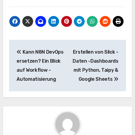
Beitrags-
Kann N8N DevOps
Erstellen von Slick -
Navigation
ersetzen? Ein Blick
Daten -Dashboards
auf Workflow -
mit Python, Taipy &
Automatisierung
Google Sheets