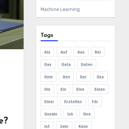
Machine Learning
Tags
Als
Auf
Aus
Bei
Das
Data
Daten
Dem
Den
Der
Des
Die
Ein
Eine
Einen
Einer
Erstellen
Für
Google
Ich
Ihre
e?
Ist
Jahr
Kann