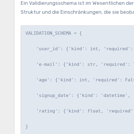
Ein Validierungsschema ist im Wesentlichen der
Struktur und die Einschränkungen, die sie beoba
VALIDATION_SCHEMA = {

    'user_id': {'kind': int, 'required':
    'e-mail': {'kind': str, 'required': 
    'age': {'kind': int, 'required': Fal
    'signup_date': {'kind': 'datetime', '
    'rating': {'kind': float, 'required'
}