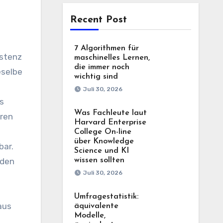
Recent Post
7 Algorithmen für
istenz
maschinelles Lernen,
die immer noch
eselbe
wichtig sind
Juli 30, 2026
s
Was Fachleute laut
eren
Harvard Enterprise
College On-line
über Knowledge
bar.
Science und KI
nden
wissen sollten
Juli 30, 2026
Umfragestatistik:
aus
äquivalente
Modelle,