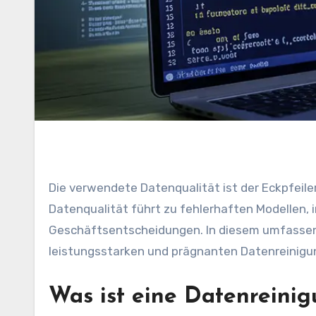
Die verwendete Datenqualität ist der Eckpfeiler eines jeden Datenwissenschaftsprojekts. Schlechte
Datenqualität führt zu fehlerhaften Modellen, 
Geschäftsentscheidungen. In diesem umfassend
leistungsstarken und prägnanten Datenreinigun
Was ist eine Datenreinig