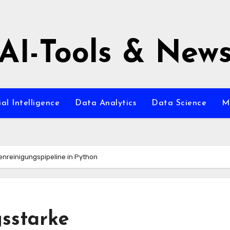
AI-Tools & New
ial Intelligence
Data Analytics
Data Science
M
tenreinigungspipeline in Python
gsstarke