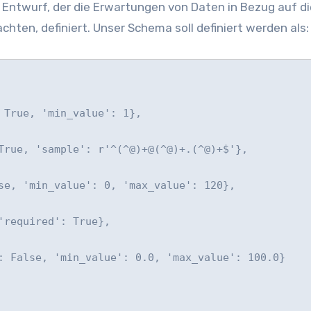
 Entwurf, der die Erwartungen von Daten in Bezug auf di
chten, definiert. Unser Schema soll definiert werden als:
 True, 'min_value': 1},

True, 'sample': r'^(^@)+@(^@)+.(^@)+$'},

se, 'min_value': 0, 'max_value': 120},

required': True},

: False, 'min_value': 0.0, 'max_value': 100.0}
