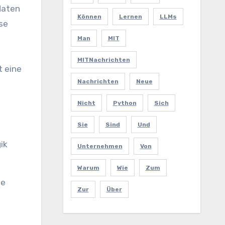
daten
Können
Lernen
LLMs
yse
Man
MIT
MITNachrichten
t eine
Nachrichten
Neue
Nicht
Python
Sich
Sie
Sind
Und
ik
Unternehmen
Von
Warum
Wie
Zum
te
Zur
Über