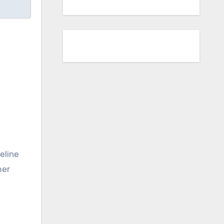
eline
mer