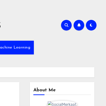
s
achine Learning
About Me