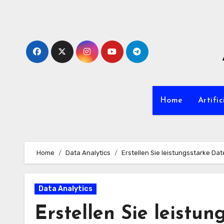
Zum
Inhalt
springen
Home
Artific
Home
Data Analytics
Erstellen Sie leistungsstarke Da
Data Analytics
Erstellen Sie leistun