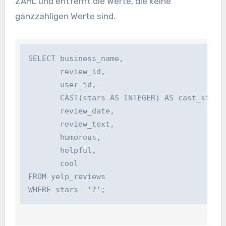
ZAHL
und entfernt die Werte, die keine
ganzzahligen Werte sind.
SELECT business_name,

       review_id,

       user_id,

       CAST(stars AS INTEGER) AS cast_stars,
       review_date,

       review_text,

       humorous,

       helpful,

       cool

FROM yelp_reviews
