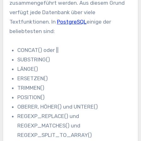
zusammengeführt werden. Aus diesem Grund
verfügt jede Datenbank über viele
Textfunktionen. In
PostgreSQL
einige der
beliebtesten sind:
CONCAT()
oder
||
SUBSTRING()
LÄNGE()
ERSETZEN()
TRIMMEN()
POSITION()
OBERER, HÖHER()
und
UNTERE()
REGEXP_REPLACE()
und
REGEXP_MATCHES()
und
REGEXP_SPLIT_TO_ARRAY()