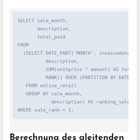
SELECT sale_month,

       description,

       total_paid

FROM

  (SELECT DATE_PART('MONTH', invoicedate) AS 
          description,

          SUM(unitprice * amount) AS total_pa
          RANK() OVER (PARTITION BY DATE_PAR
   FROM online_retail

   GROUP BY sale_month,

            description) AS ranking_sales

Berechnung des gleitenden