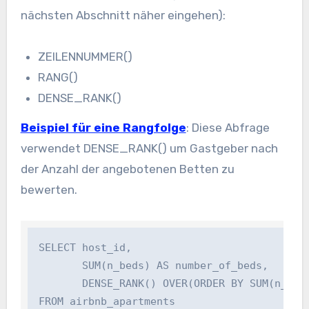
nächsten Abschnitt näher eingehen):
ZEILENNUMMER()
RANG()
DENSE_RANK()
Beispiel für eine Rangfolge
: Diese Abfrage
verwendet
DENSE_RANK()
um Gastgeber nach
der Anzahl der angebotenen Betten zu
bewerten.
SELECT host_id, 

       SUM(n_beds) AS number_of_beds,

       DENSE_RANK() OVER(ORDER BY SUM(n_beds)
FROM airbnb_apartments
