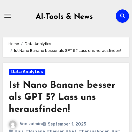
Zum
Inhalt
AI-Tools & News
springen
Home
Data Analytics
Ist Nano Banane besser als GPT 5? Lass uns herausfinden!
Data Analytics
Ist Nano Banane besser
als GPT 5? Lass uns
herausfinden!
Von
admin
September 1, 2025
#als
,
#Banane
,
#besser
,
#GPT
,
#herausfinden
,
#ist
,