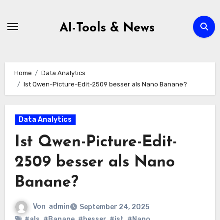
Zum
Inhalt
AI-Tools & News
springen
Home
Data Analytics
Ist Qwen-Picture-Edit-2509 besser als Nano Banane?
Data Analytics
Ist Qwen-Picture-Edit-
2509 besser als Nano
Banane?
Von
admin
September 24, 2025
#als
,
#Banane
,
#besser
,
#ist
,
#Nano
,