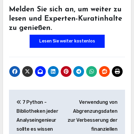
Melden Sie sich an, um weiter zu
lesen und Experten-Kuratinhalte
zu genießen.
Lesen Sie weiter kostenlos
Beitrags-
7 Python -
Verwendung von
Navigation
Bibliotheken jeder
Abgrenzungsdaten
Analyseingenieur
zur Verbesserung der
sollte es wissen
finanziellen