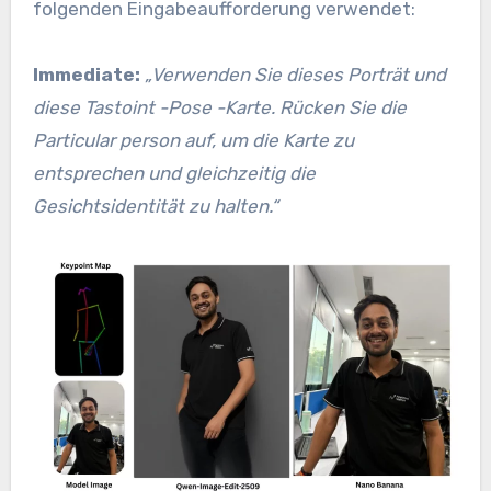
folgenden Eingabeaufforderung verwendet:
Immediate:
„Verwenden Sie dieses Porträt und
diese Tastoint -Pose -Karte. Rücken Sie die
Particular person auf, um die Karte zu
entsprechen und gleichzeitig die
Gesichtsidentität zu halten.“