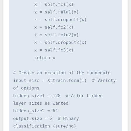
        x = self.fc1(x)

        x = self.relu1(x)

        x = self.dropout1(x)

        x = self.fc2(x)

        x = self.relu2(x)

        x = self.dropout2(x)

        x = self.fc3(x)

        return x

# Create an occasion of the mannequin

input_size = X_train.form(1)  # Variety 
of options

hidden_size1 = 128  # Alter hidden 
layer sizes as wanted

hidden_size2 = 64

output_size = 2  # Binary 
classification (sure/no)
