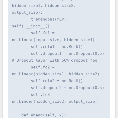
hidden_size1, hidden_size2, 
output_size):

        tremendous(MLP, 
self).__init__()

        self.fc1 = 
nn.Linear(input_size, hidden_size1)

        self.relu1 = nn.ReLU()

        self.dropout1 = nn.Dropout(0.5)  
# Dropout layer with 50% dropout fee

        self.fc2 = 
nn.Linear(hidden_size1, hidden_size2)

        self.relu2 = nn.ReLU()

        self.dropout2 = nn.Dropout(0.5)

        self.fc3 = 
nn.Linear(hidden_size2, output_size)

    def ahead(self, x):
