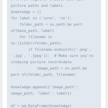
picture paths and labels

knowledge = ()

for label in ('sure', 'no'):

    folder_path = os.path.be part 
of(base_path, label)

    for filename in 
os.listdir(folder_path):

        if filename.endswith(('.png', 
'.jpg', '.jpeg')):  # Make sure you're 
studying picture recordsdata

            image_path = os.path.be 
part of(folder_path, filename)

knowledge.append({'image_path': 
image_path, 'label': label})

df = pd.DataFrame(knowledge)