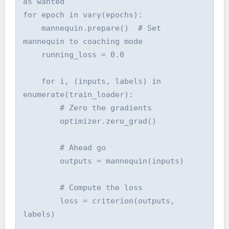
as wanted

for epoch in vary(epochs):

    mannequin.prepare()  # Set 
mannequin to coaching mode

    running_loss = 0.0

    for i, (inputs, labels) in 
enumerate(train_loader):

        # Zero the gradients

        optimizer.zero_grad()

        # Ahead go

        outputs = mannequin(inputs)

        # Compute the loss

        loss = criterion(outputs, 
labels)
