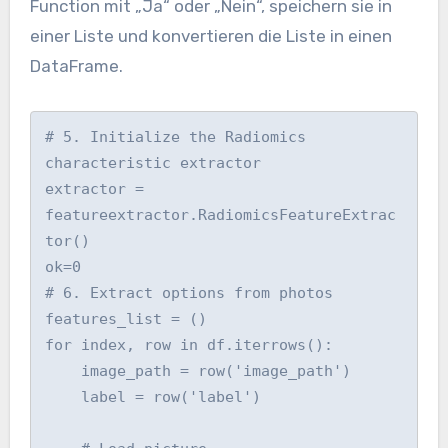
Function mit „Ja“ oder „Nein“, speichern sie in
einer Liste und konvertieren die Liste in einen
DataFrame.
# 5. Initialize the Radiomics 
characteristic extractor

extractor = 
featureextractor.RadiomicsFeatureExtrac
tor()

ok=0

# 6. Extract options from photos

features_list = ()

for index, row in df.iterrows():

    image_path = row('image_path')

    label = row('label')
