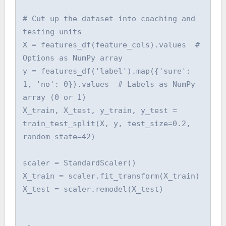
# Cut up the dataset into coaching and 
testing units

X = features_df(feature_cols).values  # 
Options as NumPy array

y = features_df('label').map({'sure': 
1, 'no': 0}).values  # Labels as NumPy 
array (0 or 1)

X_train, X_test, y_train, y_test = 
train_test_split(X, y, test_size=0.2, 
random_state=42)

scaler = StandardScaler()

X_train = scaler.fit_transform(X_train)

X_test = scaler.remodel(X_test)
