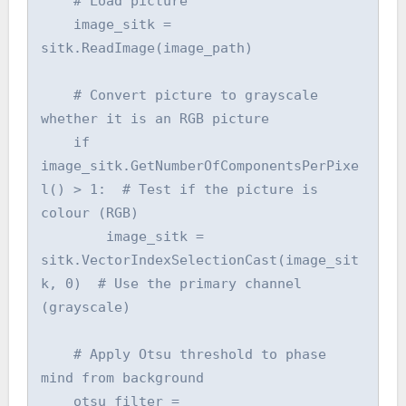
    # Load picture

    image_sitk = 
sitk.ReadImage(image_path)

    # Convert picture to grayscale 
whether it is an RGB picture

    if 
image_sitk.GetNumberOfComponentsPerPixe
l() > 1:  # Test if the picture is 
colour (RGB)

        image_sitk = 
sitk.VectorIndexSelectionCast(image_sit
k, 0)  # Use the primary channel 
(grayscale)

    # Apply Otsu threshold to phase 
mind from background

    otsu_filter = 