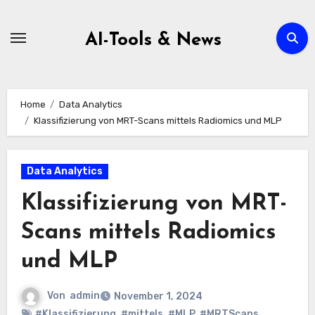
Zum
Inhalt
AI-Tools & News
springen
Home
Data Analytics
Klassifizierung von MRT-Scans mittels Radiomics und MLP
Data Analytics
Klassifizierung von MRT-
Scans mittels Radiomics
und MLP
Von
admin
November 1, 2024
#Klassifizierung
,
#mittels
,
#MLP
,
#MRTScans
,