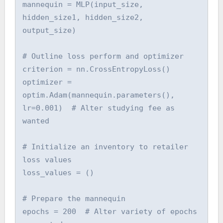
mannequin = MLP(input_size, 
hidden_size1, hidden_size2, 
output_size)

# Outline loss perform and optimizer

criterion = nn.CrossEntropyLoss()

optimizer = 
optim.Adam(mannequin.parameters(), 
lr=0.001)  # Alter studying fee as 
wanted

# Initialize an inventory to retailer 
loss values

loss_values = ()

# Prepare the mannequin

epochs = 200  # Alter variety of epochs 