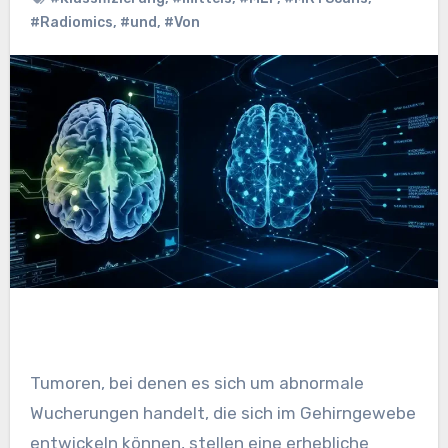
#Radiomics
,
#und
,
#Von
Tumoren, bei denen es sich um abnormale
Wucherungen handelt, die sich im Gehirngewebe
entwickeln können, stellen eine erhebliche