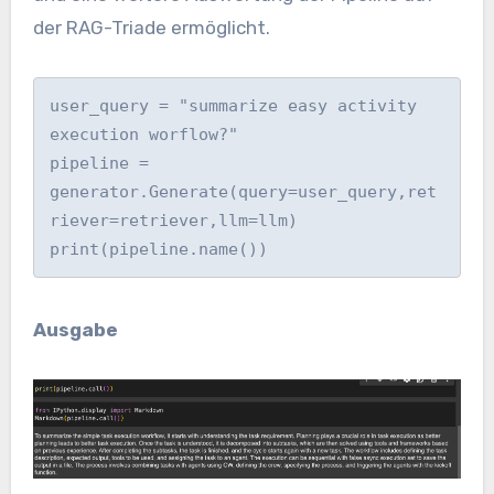
der RAG-Triade ermöglicht.
user_query = "summarize easy activity 
execution worflow?"

pipeline = 
generator.Generate(query=user_query,ret
riever=retriever,llm=llm)

print(pipeline.name())
Ausgabe