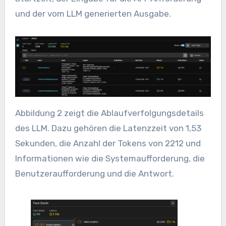
und der vom LLM generierten Ausgabe.
Abbildung 2 zeigt die Ablaufverfolgungsdetails
des LLM. Dazu gehören die Latenzzeit von 1,53
Sekunden, die Anzahl der Tokens von 2212 und
Informationen wie die Systemaufforderung, die
Benutzeraufforderung und die Antwort.