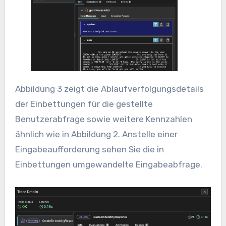
Abbildung 3 zeigt die Ablaufverfolgungsdetails
der Einbettungen für die gestellte
Benutzerabfrage sowie weitere Kennzahlen
ähnlich wie in Abbildung 2. Anstelle einer
Eingabeaufforderung sehen Sie die in
Einbettungen umgewandelte Eingabeabfrage.