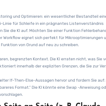
ctoring und Optimieren: ein wesentlicher Bestandteil ei
i-Linie für Schleife in ein prägnantes Listenverständnis
 Sie die KI auf. Möchten Sie einer Funktion Fehlerbehan
er Workflow eignet sich perfekt für Mikrooptimierungen 
Funktion von Grund auf neu zu schreiben.
aren, begrenzten Kontext. Die KI erraten nicht, was Sie v
tioniert innerhalb der expliziten Grenzen, die Sie zur V
elter If-Then-Else-Aussagen hervor und fordern Sie auf:
esbareres Format.“ Die KI könnte eine Swap -Anweisung od
vorschlagen.