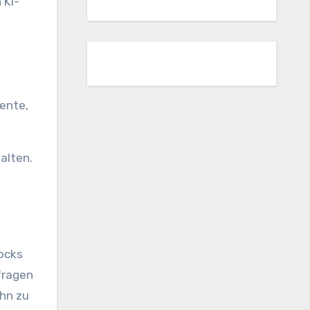
 KI-
mente,
alten.
locks
fragen
ihn zu