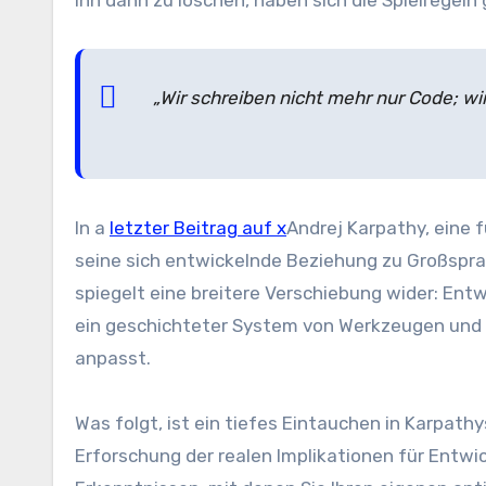
ihn dann zu löschen, haben sich die Spielregel
„Wir schreiben nicht mehr nur Code; wir
In a
letzter Beitrag auf x
Andrej Karpathy, eine f
seine sich entwickelnde Beziehung zu Großspra
spiegelt eine breitere Verschiebung wider: Ent
ein geschichteter System von Werkzeugen und P
anpasst.
Was folgt, ist ein tiefes Eintauchen in Karpath
Erforschung der realen Implikationen für Entwi