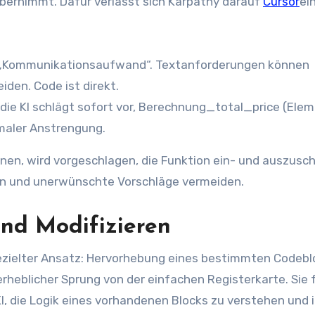
übernimmt. Dafür verlässt sich Karpathy darauf
Cursor
ein
n „Kommunikationsaufwand“. Textanforderungen können
iden. Code ist direkt.
die KI schlägt sofort vor, Berechnung_total_price (Ele
imaler Anstrengung.
nen, wird vorgeschlagen, die Funktion ein- und auszusch
ten und unerwünschte Vorschläge vermeiden.
und Modifizieren
 gezielter Ansatz: Hervorhebung eines bestimmten Codeb
erheblicher Sprung von der einfachen Registerkarte. Sie 
 KI, die Logik eines vorhandenen Blocks zu verstehen und 