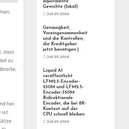
äquivalente
Gewichte (lokal)
ehen,
Juli 29, 2026
Genauigkeit,
Voreingenommenheit
und die Kontrollen,
die Kreditgeber
jetzt benötigen |
t, dass
Juli 29, 2026
ell zu
breite,
Liquid AI
veröffentlicht
LFM2.5-Encoder-
230M und LFM2.5-
Encoder-350M:
Bidirektionale
nd her.
Encoder, die bei 8K-
Kontext auf der
 ist
CPU schnell bleiben
 Sätze
Juli 29, 2026