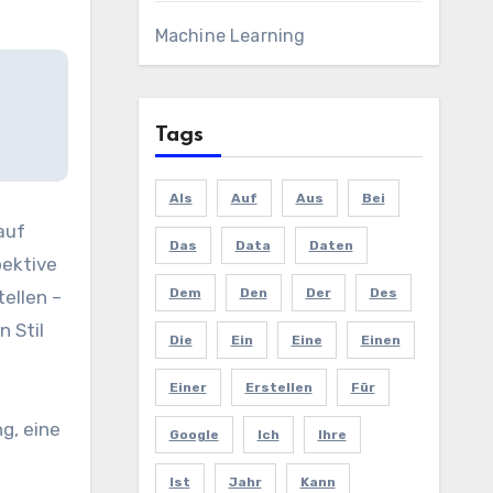
Machine Learning
Tags
Als
Auf
Aus
Bei
auf
Das
Data
Daten
pektive
Dem
Den
Der
Des
ellen –
 Stil
Die
Ein
Eine
Einen
Einer
Erstellen
Für
g, eine
Google
Ich
Ihre
Ist
Jahr
Kann