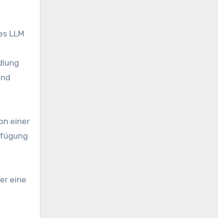
nes LLM
dlung
und
on einer
erfügung
er eine