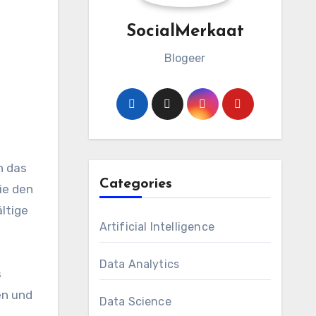
SocialMerkaat
Blogeer
Categories
ie den
ältige
Artificial Intelligence
Data Analytics
s
en und
Data Science