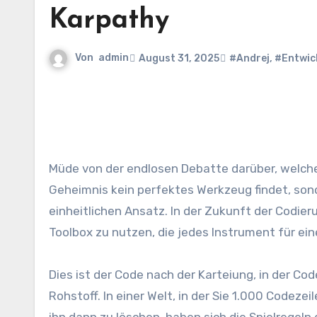
Karpathy
Von
admin
August 31, 2025
#Andrej
,
#Entwic
Müde von der endlosen Debatte darüber, welcher KI -Codierungsassistent „der Beste“ ist? Was ist, wenn das
Geheimnis kein perfektes Werkzeug findet, son
einheitlichen Ansatz. In der Zukunft der Codieru
Toolbox zu nutzen, die jedes Instrument für e
Dies ist der Code nach der Karteiung, in der Co
Rohstoff. In einer Welt, in der Sie 1.000 Codeze