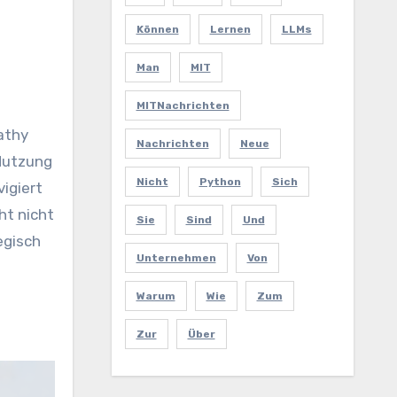
Können
Lernen
LLMs
Man
MIT
MITNachrichten
pathy
Nachrichten
Neue
 Nutzung
Nicht
Python
Sich
igiert
ht nicht
Sie
Sind
Und
egisch
Unternehmen
Von
Warum
Wie
Zum
Zur
Über