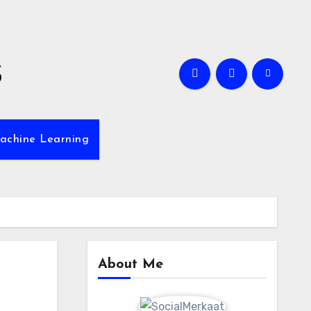
s
achine Learning
About Me