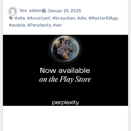
Von
admin
Januar 25, 2025
#alle
,
#Assistant
,
#brauchen
,
#die
,
#MasterKIApp
,
#mobile
,
#Perplexity
,
#wir