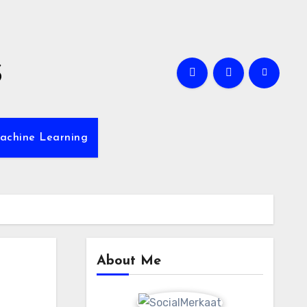
s
achine Learning
About Me