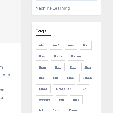
Machine Learning
Tags
Als
Auf
Aus
Bei
Das
Data
Daten
Dem
Den
Der
Des
Riesen
Die
Ein
Eine
Einen
Einer
Erstellen
Für
von
zu
Google
Ich
Ihre
Ist
Jahr
Kann