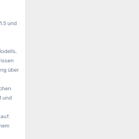
1.5 und
-
odells,
Wissen
ung über
ichen
1 und
auf.
inem