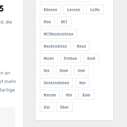
5
Können
Lernen
LLMs
d, die
Man
MIT
MITNachrichten
Nachrichten
Neue
Nicht
Python
Sich
Sie
Sind
Und
en an
uf mehr
Unternehmen
Von
ßartige
Warum
Wie
Zum
Zur
Über