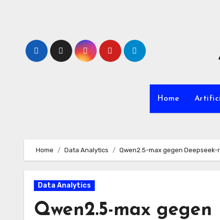
Zum
Inhalt
springen
Home
Artific
Home
Data Analytics
Qwen2.5-max gegen Deepseek-r1 g
Data Analytics
Qwen2.5-max gegen 