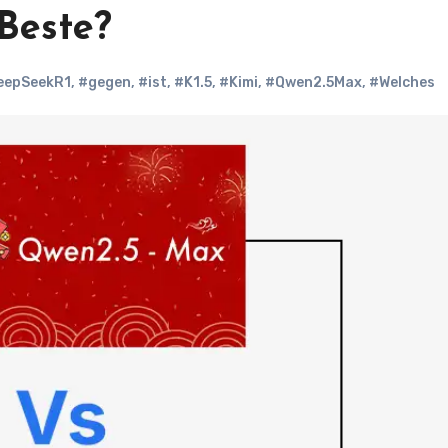
 Beste?
eepSeekR1
,
#gegen
,
#ist
,
#K1.5
,
#Kimi
,
#Qwen2.5Max
,
#Welches