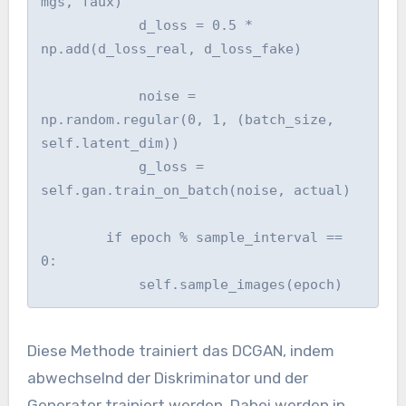
mgs, faux)

            d_loss = 0.5 * 
np.add(d_loss_real, d_loss_fake)

            noise = 
np.random.regular(0, 1, (batch_size, 
self.latent_dim))

            g_loss = 
self.gan.train_on_batch(noise, actual)

        if epoch % sample_interval == 
0:

Diese Methode trainiert das DCGAN, indem
abwechselnd der Diskriminator und der
Generator trainiert werden. Dabei werden in