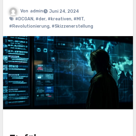
Von
admin
Juni 24, 2024
#DCGAN
,
#der
,
#kreativen
,
#MIT
,
#Revolutionierung
,
#Skizzenerstellung