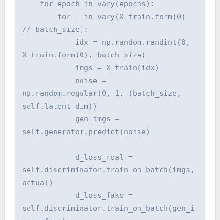
    for epoch in vary(epochs):

        for _ in vary(X_train.form(0) 
// batch_size):

            idx = np.random.randint(0, 
X_train.form(0), batch_size)

            imgs = X_train(idx)

            noise = 
np.random.regular(0, 1, (batch_size, 
self.latent_dim))

            gen_imgs = 
self.generator.predict(noise)

            d_loss_real = 
self.discriminator.train_on_batch(imgs, 
actual)

            d_loss_fake = 
self.discriminator.train_on_batch(gen_i