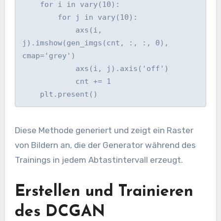
    for i in vary(10):

        for j in vary(10):

            axs(i, 
j).imshow(gen_imgs(cnt, :, :, 0), 
cmap='grey')

            axs(i, j).axis('off')

            cnt += 1

Diese Methode generiert und zeigt ein Raster
von Bildern an, die der Generator während des
Trainings in jedem Abtastintervall erzeugt.
Erstellen und Trainieren
des DCGAN