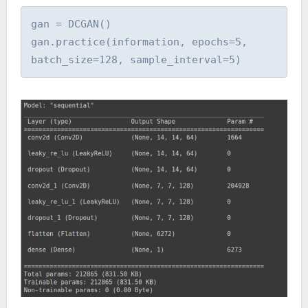
gan = DCGAN()

gan.practice(information, epochs=5, 