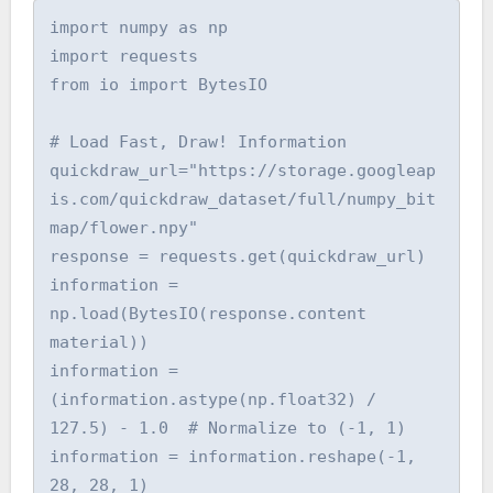
import numpy as np

import requests

from io import BytesIO

# Load Fast, Draw! Information

quickdraw_url="https://storage.googleap
is.com/quickdraw_dataset/full/numpy_bit
map/flower.npy"

response = requests.get(quickdraw_url)

information = 
np.load(BytesIO(response.content 
material))

information = 
(information.astype(np.float32) / 
127.5) - 1.0  # Normalize to (-1, 1)

information = information.reshape(-1, 