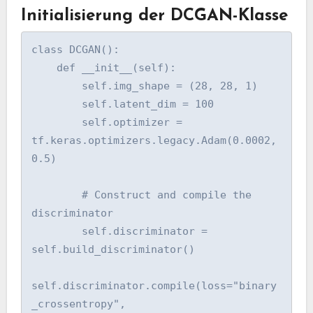
Initialisierung der DCGAN-Klasse
class DCGAN():

    def __init__(self):

        self.img_shape = (28, 28, 1)

        self.latent_dim = 100

        self.optimizer = 
tf.keras.optimizers.legacy.Adam(0.0002, 
0.5)

        # Construct and compile the 
discriminator

        self.discriminator = 
self.build_discriminator()

self.discriminator.compile(loss="binary
_crossentropy", 