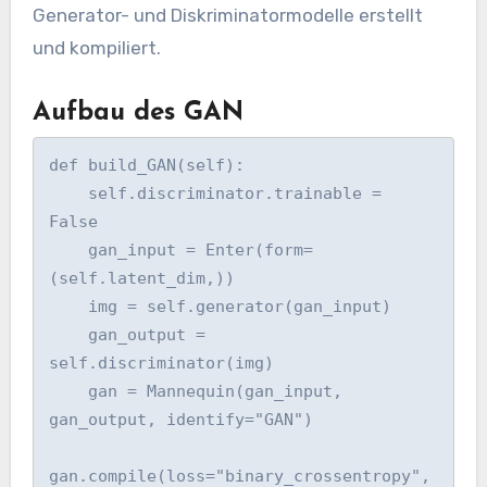
Generator- und Diskriminatormodelle erstellt
und kompiliert.
Aufbau des GAN
def build_GAN(self):

    self.discriminator.trainable = 
False

    gan_input = Enter(form=
(self.latent_dim,))

    img = self.generator(gan_input)

    gan_output = 
self.discriminator(img)

    gan = Mannequin(gan_input, 
gan_output, identify="GAN")

gan.compile(loss="binary_crossentropy", 