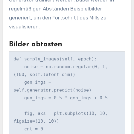
regelmäßigen Abständen Beispielbilder
generiert, um den Fortschritt des Mills zu
visualisieren.
Bilder abtasten
def sample_images(self, epoch):

    noise = np.random.regular(0, 1, 
(100, self.latent_dim))

    gen_imgs = 
self.generator.predict(noise)

    gen_imgs = 0.5 * gen_imgs + 0.5

    fig, axs = plt.subplots(10, 10, 
figsize=(10, 10))

    cnt = 0
