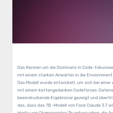
Das Rennen um die Dominanz in Code-fokussierten Sprachmodellen erhitzt sich und das Umarmungsgesicht ist
mit einem starken Anwärter in die Enviornment 
Das Modell wurde entwickelt, um sich bei eine
mit einem kettengedanken Codeforces-Datensa
beeindruckende Ergebnisse gezeigt und übertri
das, dass das 7B -Modell von Face Claude 3.7 w
Werte von Olympiccoder-7b untersuchen, die Ar