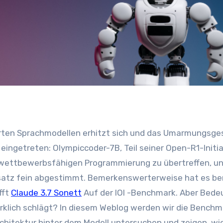
eingetreten: Olympiccoder-7B, Teil seiner Open-R1-Initia
r wettbewerbsfähigen Programmierung zu übertreffen, un
tz fein abgestimmt. Bemerkenswerterweise hat es ber
fft
Claude 3.7 Sonett
Auf der IOI -Benchmark. Aber Bede
irklich schlägt? In diesem Weblog werden wir die Benchm
chitektur hinter dem Modell untersuchen und zeigen, w