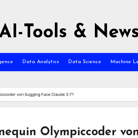
AI-Tools & New
igence
Data Analytics
Data Science
Machine L
piccoder von Sugging Face Claude 3.7?
nequin Olympiccoder vo