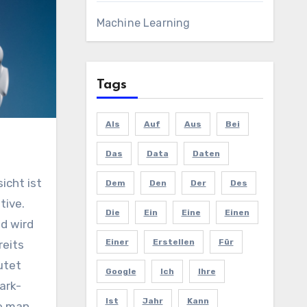
Machine Learning
Tags
Als
Auf
Aus
Bei
Das
Data
Daten
Dem
Den
Der
Des
tive.
Die
Ein
Eine
Einen
d wird
Einer
Erstellen
Für
eits
utet
Google
Ich
Ihre
ark-
Ist
Jahr
Kann
ie man