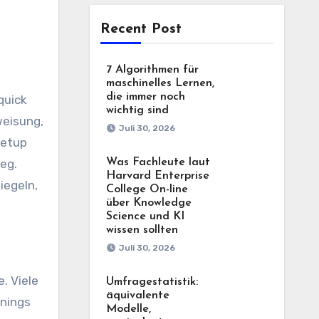
Recent Post
7 Algorithmen für
maschinelles Lernen,
die immer noch
quick
wichtig sind
weisung,
Juli 30, 2026
Setup
eg.
Was Fachleute laut
Harvard Enterprise
iegeln,
College On-line
über Knowledge
Science und KI
wissen sollten
Juli 30, 2026
. Viele
Umfragestatistik:
äquivalente
inings
Modelle,