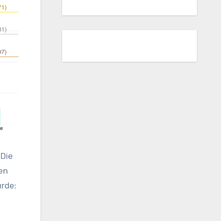
 Die
en
rde: