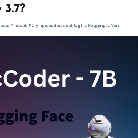
 3.7?
ace
,
#model
,
#Olympiccoder
,
#schlägt
,
#Sugging
,
#Von