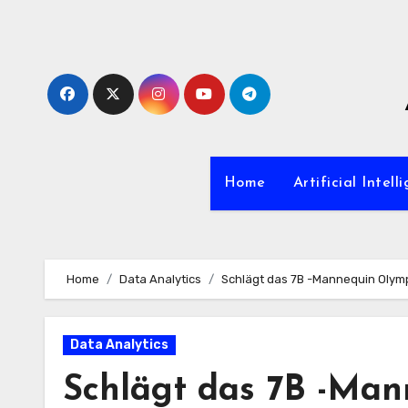
Zum
Inhalt
springen
Home
Artificial Intell
Home
Data Analytics
Schlägt das 7B -Mannequin Olym
Data Analytics
Schlägt das 7B -Man