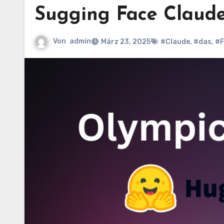
Sugging Face Claude
Von
admin
März 23, 2025
#Claude
,
#das
,
#F