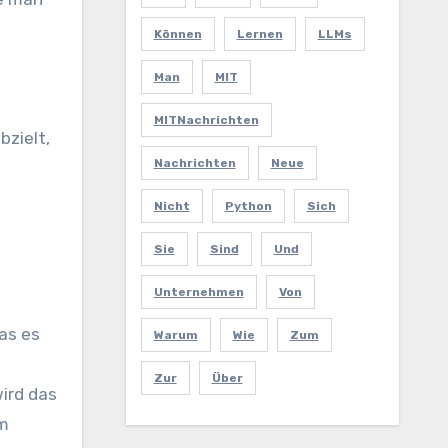
Können
Lernen
LLMs
Man
MIT
MITNachrichten
zielt,
Nachrichten
Neue
Nicht
Python
Sich
Sie
Sind
Und
Unternehmen
Von
as es
Warum
Wie
Zum
Zur
Über
ird das
em