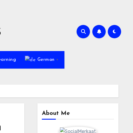
s
earning
German
▼
About Me
n