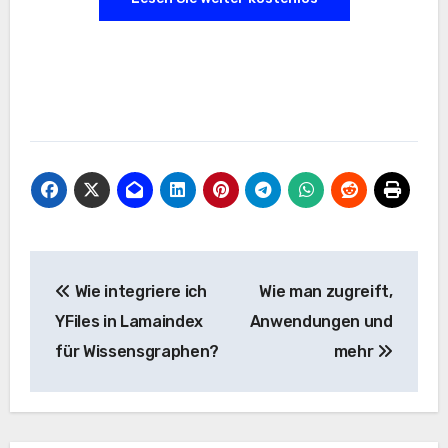
Beitrags-
Wie integriere ich
Wie man zugreift,
Navigation
YFiles in Lamaindex
Anwendungen und
für Wissensgraphen?
mehr