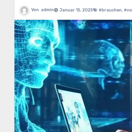
Von
admin
Januar 15, 2025
#brauchen
,
#no