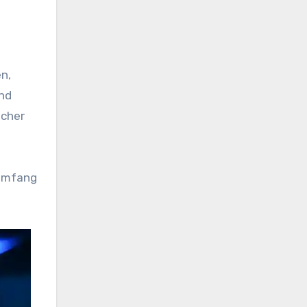
n,
und
icher
 Umfang