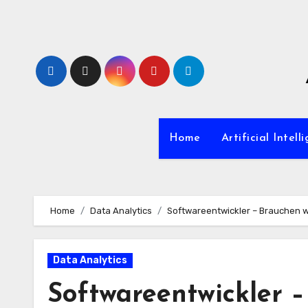
Zum
Inhalt
springen
Home
Artificial Intell
Home
Data Analytics
Softwareentwickler – Brauchen w
Data Analytics
Softwareentwickler –