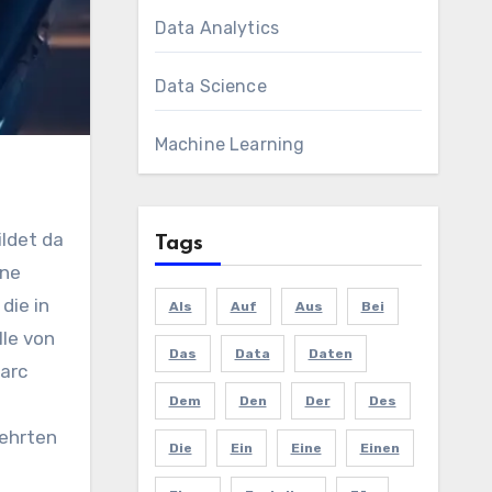
Data Analytics
Data Science
Machine Learning
Tags
ine
die in
Als
Auf
Aus
Bei
lle von
Das
Data
Daten
arc
Dem
Den
Der
Des
gehrten
Die
Ein
Eine
Einen