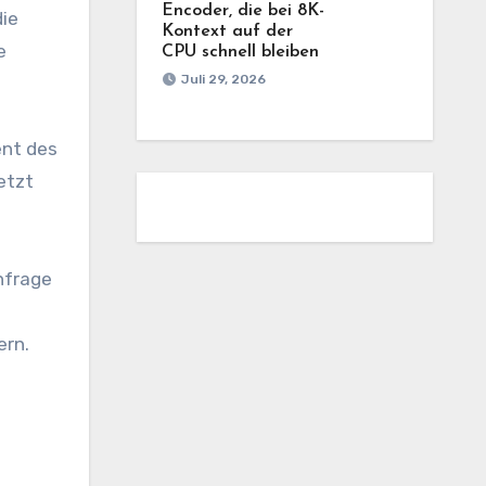
Encoder, die bei 8K-
die
Kontext auf der
e
CPU schnell bleiben
Juli 29, 2026
ent des
etzt
hfrage
ern.