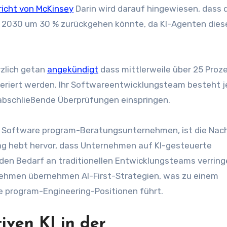
richt von McKinsey
Darin wird darauf hingewiesen, dass 
s 2030 um 30 % zurückgehen könnte, da KI-Agenten dies
rzlich getan
angekündigt
dass mittlerweile über 25 Proz
eriert werden. Ihr Softwareentwicklungsteam besteht j
 abschließende Überprüfungen einspringen.
m Software program-Beratungsunternehmen, ist die Nac
rag hebt hervor, dass Unternehmen auf KI-gesteuerte
en Bedarf an traditionellen Entwicklungsteams verring
nehmen übernehmen AI-First-Strategien, was zu einem
re program-Engineering-Positionen führt.
iven KI in der