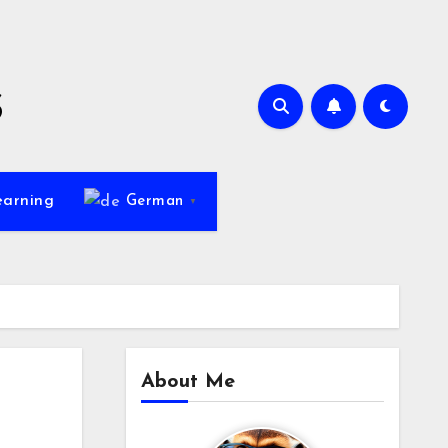
s
earning
German
▼
About Me