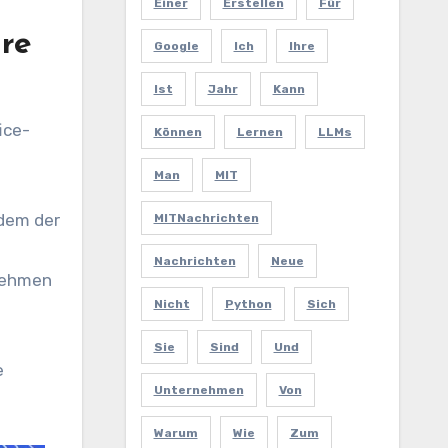
Einer
Erstellen
Für
re
Google
Ich
Ihre
Ist
Jahr
Kann
ice-
Können
Lernen
LLMs
Man
MIT
 dem der
MITNachrichten
Nachrichten
Neue
rnehmen
Nicht
Python
Sich
Sie
Sind
Und
e
Unternehmen
Von
Warum
Wie
Zum