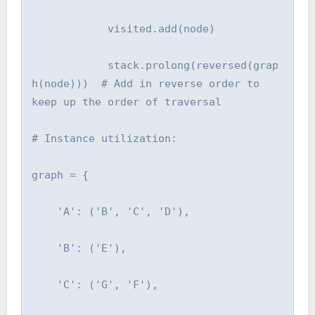
            visited.add(node)

            stack.prolong(reversed(grap
h(node)))  # Add in reverse order to 
keep up the order of traversal

# Instance utilization:

graph = {

    'A': ('B', 'C', 'D'),

    'B': ('E'),

    'C': ('G', 'F'),
