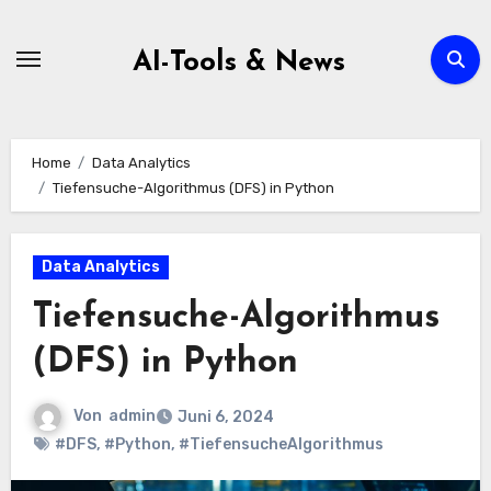
Zum
Inhalt
AI-Tools & News
springen
Home
Data Analytics
Tiefensuche-Algorithmus (DFS) in Python
Data Analytics
Tiefensuche-Algorithmus
(DFS) in Python
Von
admin
Juni 6, 2024
#DFS
,
#Python
,
#TiefensucheAlgorithmus