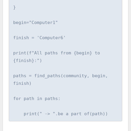
}

begin="Computer1"

finish = 'Computer6'

print(f"All paths from {begin} to 
{finish}:")

paths = find_paths(community, begin, 
finish)

for path in paths:

    print(" -> ".be a part of(path))