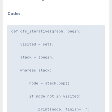
Code:
def dfs_iterative(graph, begin):

    visited = set()

    stack = (begin)

    whereas stack:

        node = stack.pop()

        if node not in visited:

            print(node, finish=' ')
