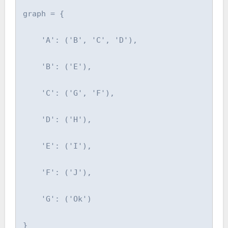
graph = {

    'A': ('B', 'C', 'D'),

    'B': ('E'),

    'C': ('G', 'F'),

    'D': ('H'),

    'E': ('I'),

    'F': ('J'),

    'G': ('Ok')

}
