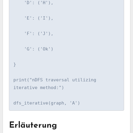
    'D': ('H'),

    'E': ('I'),

    'F': ('J'),

    'G': ('Ok')

}

print("nDFS traversal utilizing 
iterative method:")

dfs_iterative(graph, 'A')
Erläuterung