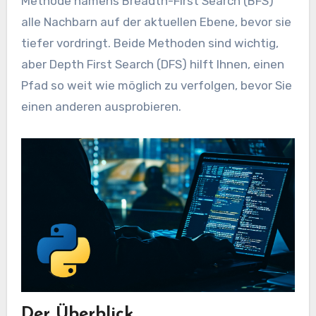
Methode namens Breadth-First Search (BFS)
alle Nachbarn auf der aktuellen Ebene, bevor sie
tiefer vordringt. Beide Methoden sind wichtig,
aber Depth First Search (DFS) hilft Ihnen, einen
Pfad so weit wie möglich zu verfolgen, bevor Sie
einen anderen ausprobieren.
Der Überblick