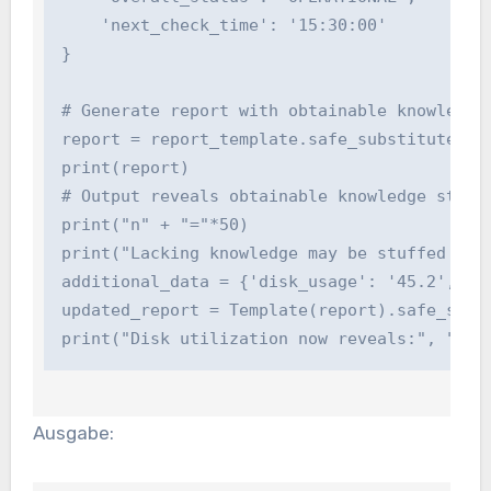
    'next_check_time': '15:30:00'

}

# Generate report with obtainable knowledge,
report = report_template.safe_substitute(moni
print(report)

# Output reveals obtainable knowledge stuffe
print("n" + "="*50)

print("Lacking knowledge may be stuffed in la
additional_data = {'disk_usage': '45.2', 'err
updated_report = Template(report).safe_subst
print("Disk utilization now reveals:", "45.
Ausgabe: