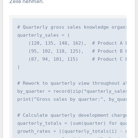
Zeile nehmen.
# Quarterly gross sales knowledge organized b
quarterly_sales = (

    (120, 135, 148, 162),  # Product A by qua
    (95, 102, 118, 125),   # Product B by qua
    (87, 94, 101, 115)     # Product C by qua
)

# Rework to quarterly view throughout all mer
by_quarter = record(zip(*quarterly_sales))

print("Gross sales by quarter:", by_quarter)
# Calculate quarterly development charges

quarterly_totals = (sum(quarter) for quarter 
growth_rates = ((quarterly_totals(i) - quart