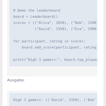
# Demo the leaderboard

board = Leaderboard()

scores = (("Alice", 2850), ("Bob", 3100), ("C
          ("David", 3350), ("Eva", 2900))

for participant, rating in scores:

    board.add_score(participant, rating)

print("High 3 gamers:", board.top_players(3
Ausgabe:
High 3 gamers: (('David', 3350), ('Bob', 31