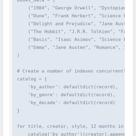
    ("1984", "George Orwell", "Dystopian Fict
    ("Dune", "Frank Herbert", "Science Fictio
    ("Delight and Prejudice", "Jane Austen", 
    ("The Hobbit", "J.R.R. Tolkien", "Fantasy
    ("Basis", "Isaac Asimov", "Science Fictio
    ("Emma", "Jane Austen", "Romance", 1815)
)

# Create a number of indexes concurrently

catalog = {

    'by_author': defaultdict(record),

    'by_genre': defaultdict(record),

    'by_decade': defaultdict(record)

}

for title, creator, style, 12 months in books
    catalog('by_author')(creator).append((tit