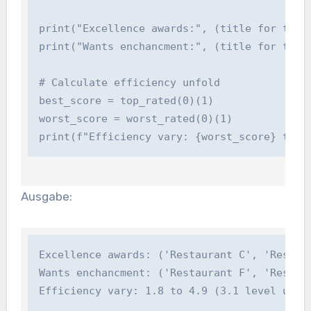
print("Excellence awards:", (title for title
print("Wants enchancment:", (title for title
# Calculate efficiency unfold

best_score = top_rated(0)(1)

worst_score = worst_rated(0)(1)

print(f"Efficiency vary: {worst_score} to {
Ausgabe:
Excellence awards: ('Restaurant C', 'Restaur
Wants enchancment: ('Restaurant F', 'Restaur
Efficiency vary: 1.8 to 4.9 (3.1 level unfo