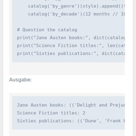
    catalog('by_genre')(style).append((title,
    catalog('by_decade')(12 months // 10 * 1
# Question the catalog

print("Jane Austen books:", dict(catalog('by
print("Science Fiction titles:", len(catalog
print("Sixties publications:", dict(catalog
Ausgabe:
Jane Austen books: (('Delight and Prejudice'
Science Fiction titles: 2

Sixties publications: (('Dune', 'Frank Herb