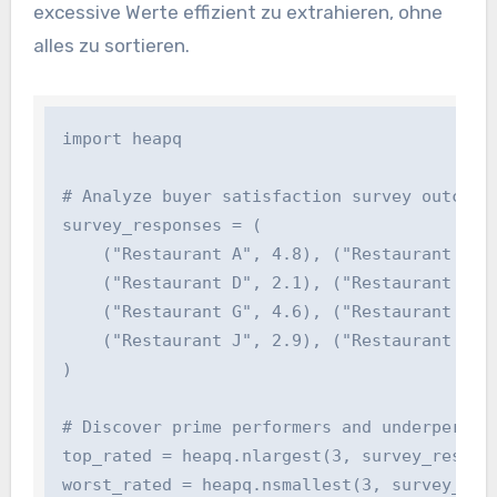
excessive Werte effizient zu extrahieren, ohne
alles zu sortieren.
import heapq

# Analyze buyer satisfaction survey outcomes
survey_responses = (

    ("Restaurant A", 4.8), ("Restaurant B", 
    ("Restaurant D", 2.1), ("Restaurant E", 
    ("Restaurant G", 4.6), ("Restaurant H", 
    ("Restaurant J", 2.9), ("Restaurant Okay
)

# Discover prime performers and underperform
top_rated = heapq.nlargest(3, survey_respons
worst_rated = heapq.nsmallest(3, survey_resp