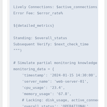
Lively Connections: $active_connections

Error Fee: $error_rate%

${detailed_metrics}

Standing: $overall_status

Subsequent Verify: $next_check_time

""")

# Simulate partial monitoring knowledge (som
monitoring_data = {

    'timestamp': '2024-01-15 14:30:00',

    'server_name': 'web-server-01',

    'cpu_usage': '23.4',

    'memory_usage': '67.8',

    # Lacking: disk_usage, active_connection
    'overall_status': 'OPERATIONAL',
