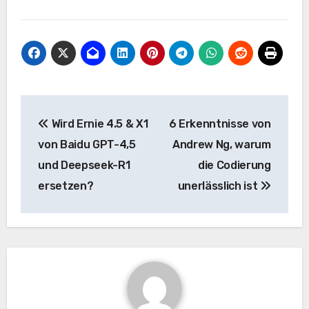
Beitrags-
Wird Ernie 4.5 & X1
6 Erkenntnisse von
Navigation
von Baidu GPT-4,5
Andrew Ng, warum
und Deepseek-R1
die Codierung
ersetzen?
unerlässlich ist