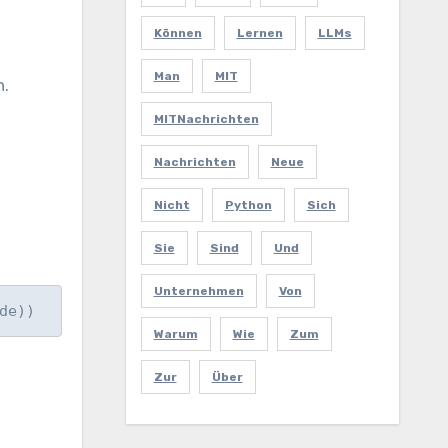
Können
Lernen
LLMs
Man
MIT
n.
MITNachrichten
Nachrichten
Neue
Nicht
Python
Sich
Sie
Sind
Und
Unternehmen
Von
de))
Warum
Wie
Zum
Zur
Über