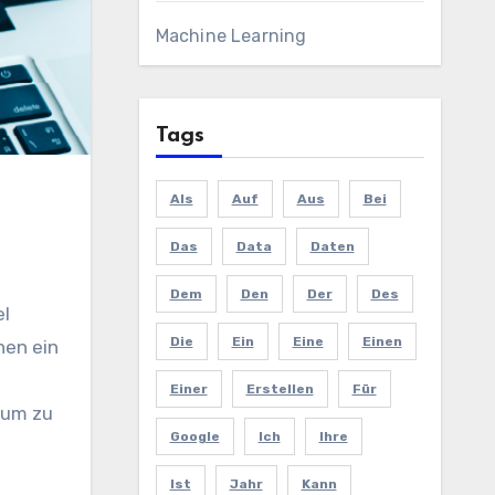
Machine Learning
Tags
Als
Auf
Aus
Bei
Das
Data
Daten
Dem
Den
Der
Des
Die
Ein
Eine
Einen
nen ein
Einer
Erstellen
Für
 um zu
Google
Ich
Ihre
Ist
Jahr
Kann