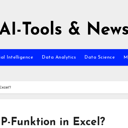
AI-Tools & New
ial Intelligence
Data Analytics
Data Science
M
 Excel?
-Funktion in Excel?