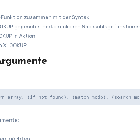
-Funktion zusammen mit der Syntax.
XLOOKUP gegenüber herkömmlichen Nachschlagefunktione
OKUP in Aktion.
on XLOOKUP.
Argumente
rn_array, (if_not_found), (match_mode), (search_mo
gumente:
chen möchten.