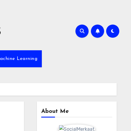
s
achine Learning
About Me