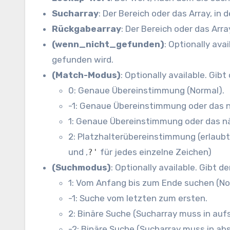
Sucharray
: Der Bereich oder das Array, i
Rückgabearray
: Der Bereich oder das Ar
(wenn_nicht_gefunden)
: Optionally av
gefunden wird.
(Match-Modus)
: Optionally available. Gi
0: Genaue Übereinstimmung (Normal).
-1: Genaue Übereinstimmung oder das n
1: Genaue Übereinstimmung oder das n
2: Platzhalterübereinstimmung (erlaubt
und ‚
für jedes einzelne Zeichen)
?'
(Suchmodus)
: Optionally available. Gibt
1: Vom Anfang bis zum Ende suchen (No
-1: Suche vom letzten zum ersten.
2: Binäre Suche (Sucharray muss in aufs
-2: Binäre Suche (Sucharray muss in abs