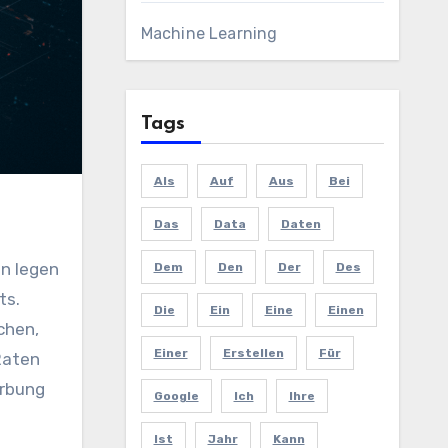
Machine Learning
Tags
Als
Auf
Aus
Bei
Das
Data
Daten
Dem
Den
Der
Des
ts.
Die
Ein
Eine
Einen
chen,
Einer
Erstellen
Für
Raten
erbung
Google
Ich
Ihre
Ist
Jahr
Kann