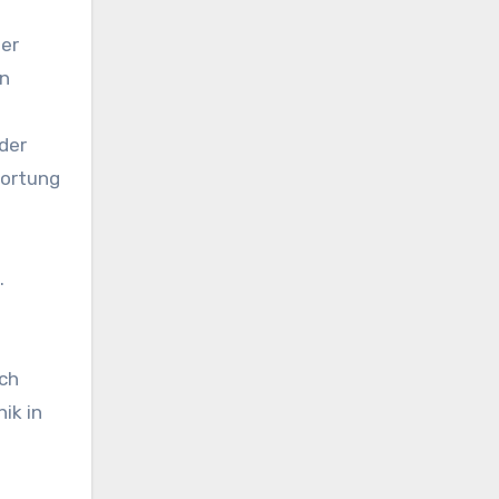
der
en
der
wortung
.
sch
ik in
u