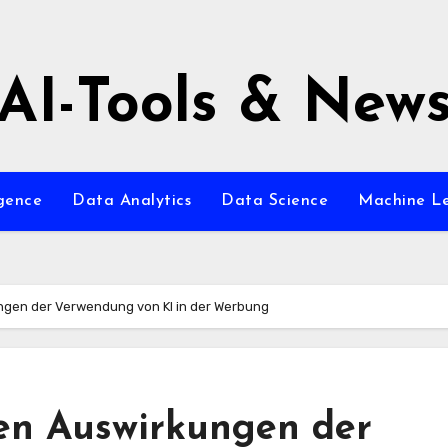
AI-Tools & New
igence
Data Analytics
Data Science
Machine L
ngen der Verwendung von KI in der Werbung
hen Auswirkungen der