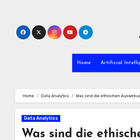
Zum
Inhalt
springen
Home
Artificial Intell
Home
Data Analytics
Was sind die ethischen Auswirku
Data Analytics
Was sind die ethisc