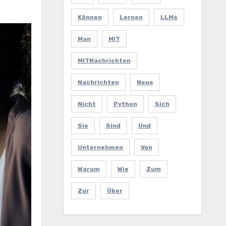
Können
Lernen
LLMs
Man
MIT
MITNachrichten
Nachrichten
Neue
Nicht
Python
Sich
Sie
Sind
Und
Unternehmen
Von
Warum
Wie
Zum
Zur
Über