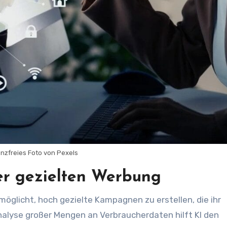
enzfreies Foto von Pexels
er gezielten Werbung
öglicht, hoch gezielte Kampagnen zu erstellen, die ihr
nalyse großer Mengen an Verbraucherdaten hilft KI den