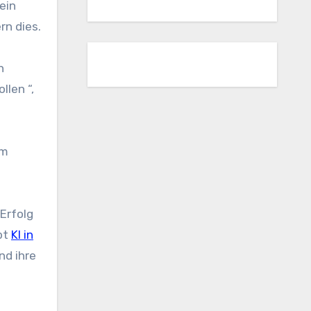
ein
rn dies.
n
len “,
im
Erfolg
bt
KI in
nd ihre