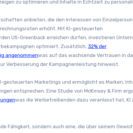
igen zu optimieren und Inhalte in Echtzeit zu personali
schaften anbieten, die den Interessen von Einzelperso
echnungsraten erhöht. Mit KI-gesteuerten
arden US-Greenback erreichen dürfen, investieren Unte
erbekampagnen optimiert. Zusätzlich,
32% der
ndig angenommen
was auf das wachsende Vertrauen in d
 zur Verbesserung der Kampagnenleistung hinweist.
KI-gesteuerten Marketings und ermöglicht es Marken, Inh
ungen entsprechen. Eine Studie von McKinsey & Firm erg
hrungen
was die Werbetreibenden dazu veranlasst hat, KI 
nde Fähigkeit, sondern auch eine, die über seinem Gewic