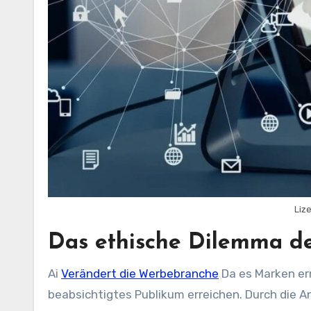
Liz
Das ethische Dilemma d
Ai
Verändert die Werbebranche
Da es Marken erm
beabsichtigtes Publikum erreichen. Durch die A