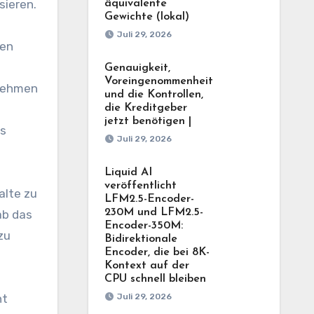
sieren.
äquivalente
Gewichte (lokal)
Juli 29, 2026
nen
Genauigkeit,
Voreingenommenheit
rnehmen
und die Kontrollen,
die Kreditgeber
jetzt benötigen |
as
Juli 29, 2026
Liquid AI
veröffentlicht
alte zu
LFM2.5-Encoder-
230M und LFM2.5-
ab das
Encoder-350M:
zu
Bidirektionale
Encoder, die bei 8K-
Kontext auf der
CPU schnell bleiben
Juli 29, 2026
ht