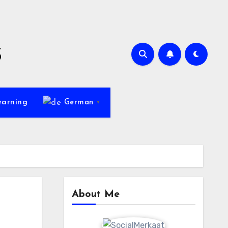
s
earning
German
▼
About Me