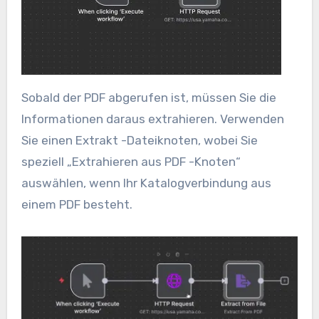
Sobald der PDF abgerufen ist, müssen Sie die
Informationen daraus extrahieren. Verwenden
Sie einen Extrakt -Dateiknoten, wobei Sie
speziell „Extrahieren aus PDF -Knoten“
auswählen, wenn Ihr Katalogverbindung aus
einem PDF besteht.