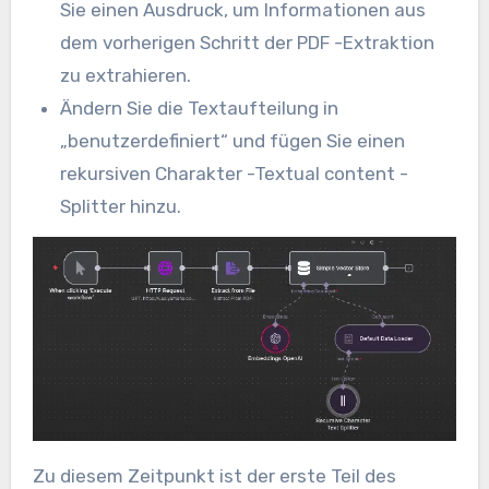
Sie einen Ausdruck, um Informationen aus
dem vorherigen Schritt der PDF -Extraktion
zu extrahieren.
Ändern Sie die Textaufteilung in
„benutzerdefiniert“ und fügen Sie einen
rekursiven Charakter -Textual content -
Splitter hinzu.
Zu diesem Zeitpunkt ist der erste Teil des