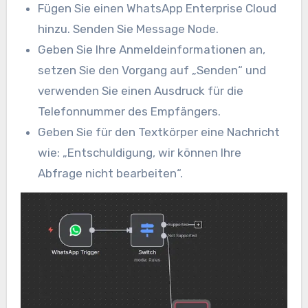
Fügen Sie einen WhatsApp Enterprise Cloud
hinzu. Senden Sie Message Node.
Geben Sie Ihre Anmeldeinformationen an,
setzen Sie den Vorgang auf „Senden“ und
verwenden Sie einen Ausdruck für die
Telefonnummer des Empfängers.
Geben Sie für den Textkörper eine Nachricht
wie: „Entschuldigung, wir können Ihre
Abfrage nicht bearbeiten“.