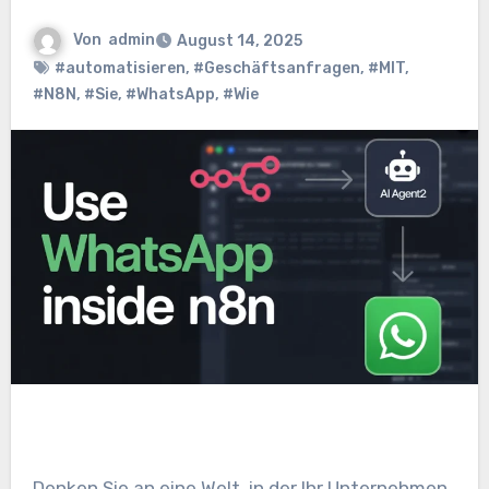
Von
admin
August 14, 2025
#automatisieren
,
#Geschäftsanfragen
,
#MIT
,
#N8N
,
#Sie
,
#WhatsApp
,
#Wie
Denken Sie an eine Welt, in der Ihr Unternehmen