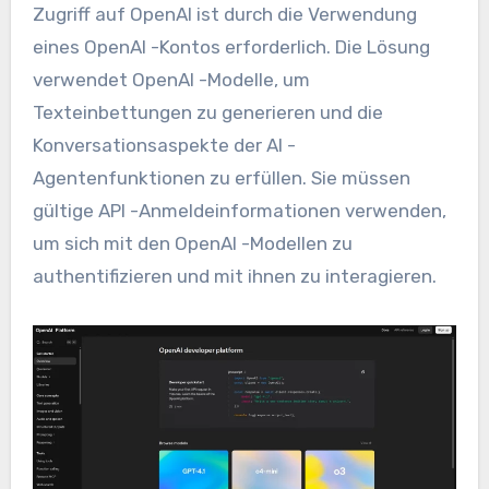
Zugriff auf OpenAI ist durch die Verwendung
eines OpenAI -Kontos erforderlich. Die Lösung
verwendet OpenAI -Modelle, um
Texteinbettungen zu generieren und die
Konversationsaspekte der AI -
Agentenfunktionen zu erfüllen. Sie müssen
gültige API -Anmeldeinformationen verwenden,
um sich mit den OpenAI -Modellen zu
authentifizieren und mit ihnen zu interagieren.