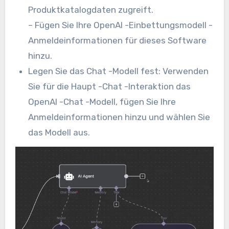
Produktkatalogdaten zugreift.
– Fügen Sie Ihre OpenAI -Einbettungsmodell -
Anmeldeinformationen für dieses Software
hinzu.
Legen Sie das Chat -Modell fest: Verwenden
Sie für die Haupt -Chat -Interaktion das
OpenAI -Chat -Modell, fügen Sie Ihre
Anmeldeinformationen hinzu und wählen Sie
das Modell aus.