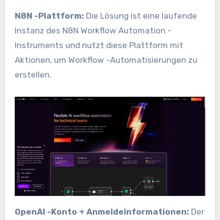
N8N -Plattform:
Die Lösung ist eine laufende
Instanz des N8N Workflow Automation -
Instruments und nutzt diese Plattform mit
Aktionen, um Workflow -Automatisierungen zu
erstellen.
OpenAI -Konto + Anmeldeinformationen:
Der