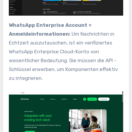
WhatsApp Enterprise Account +
Anmeldeinformationen:
Um Nachrichten in
Echtzeit auszutauschen, ist ein verifiziertes
WhatsApp Enterprise Cloud-Konto von
wesentlicher Bedeutung. Sie müssen die API -
Schlüssel erwerben, um Komponenten effektiv
zu integrieren.