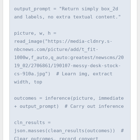
output_prompt = "Return simply box_2d 
and labels, no extra textual content."

picture, w, h = 
read_image("https://media-cldnry.s-
nbcnews.com/picture/add/t_fit-
1000w,f_auto,q_auto:greatest/newscms/20
19_02/2706861/190107-messy-desk-stock-
cs-910a.jpg")  # Learn img, extract 
width, top

outcomes = inference(picture, immediate 
+ output_prompt)  # Carry out inference

cln_results = 
json.masses(clean_results(outcomes))  # 
Clear outcomes, record convert
