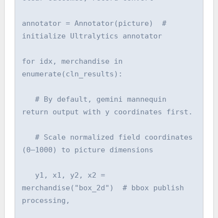
annotator = Annotator(picture)  # 
initialize Ultralytics annotator

for idx, merchandise in 
enumerate(cln_results):

   # By default, gemini mannequin 
return output with y coordinates first.

   # Scale normalized field coordinates 
(0–1000) to picture dimensions

   y1, x1, y2, x2 = 
merchandise("box_2d")  # bbox publish 
processing,
