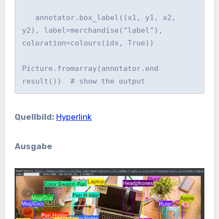
   annotator.box_label((x1, y1, x2, 
y2), label=merchandise("label"), 
coloration=colours(idx, True))

Picture.fromarray(annotator.end 
result())  # show the output
Quellbild:
Hyperlink
Ausgabe