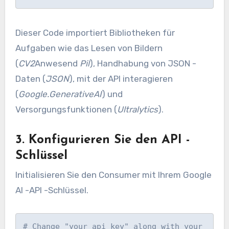
Dieser Code importiert Bibliotheken für
Aufgaben wie das Lesen von Bildern
(
CV2
Anwesend
Pil
), Handhabung von JSON -
Daten (
JSON
), mit der API interagieren
(
Google.GenerativeAI
) und
Versorgungsfunktionen (
Ultralytics
).
3. Konfigurieren Sie den API -
Schlüssel
Initialisieren Sie den Consumer mit Ihrem Google
AI -API -Schlüssel.
# Change "your_api_key" along with your 