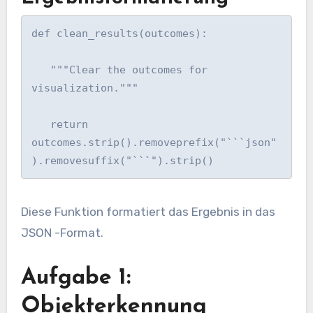
def clean_results(outcomes):

   """Clear the outcomes for 
visualization."""

   return 
outcomes.strip().removeprefix("```json"
).removesuffix("```").strip()
Diese Funktion formatiert das Ergebnis in das
JSON -Format.
Aufgabe 1:
Objekterkennung