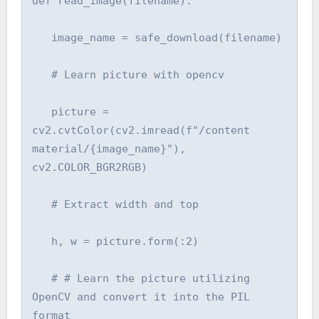
def read_image(filename):

   image_name = safe_download(filename)

   # Learn picture with opencv

   picture = 
cv2.cvtColor(cv2.imread(f"/content 
material/{image_name}"), 
cv2.COLOR_BGR2RGB)

   # Extract width and top

   h, w = picture.form(:2)

   # # Learn the picture utilizing 
OpenCV and convert it into the PIL 
format
