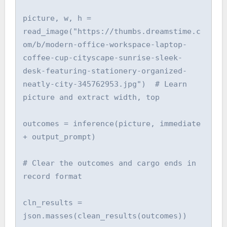
picture, w, h = 
read_image("https://thumbs.dreamstime.c
om/b/modern-office-workspace-laptop-
coffee-cup-cityscape-sunrise-sleek-
desk-featuring-stationery-organized-
neatly-city-345762953.jpg")  # Learn 
picture and extract width, top

outcomes = inference(picture, immediate 
+ output_prompt)

# Clear the outcomes and cargo ends in 
record format

cln_results = 
json.masses(clean_results(outcomes))
