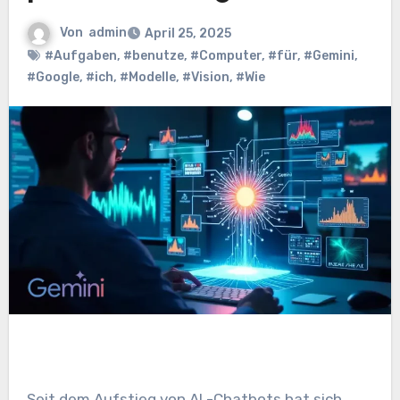
Von
admin
April 25, 2025
#Aufgaben
,
#benutze
,
#Computer
,
#für
,
#Gemini
,
#Google
,
#ich
,
#Modelle
,
#Vision
,
#Wie
Seit dem Aufstieg von AI -Chatbots hat sich