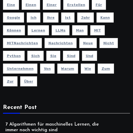
Eine
Einen
Einer
Erstellen
Für
Google
Ich
Ihre
Ist
Jahr
Kann
Können
Lernen
LLMs
Man
MIT
MITNachrichten
Nachrichten
Neue
Nicht
Python
Sich
Sie
Sind
Und
Unternehmen
Von
Warum
Wie
Zum
Zur
Über
Recent Post
7 Algorithmen für maschinelles Lernen, die
immer noch wichtig sind