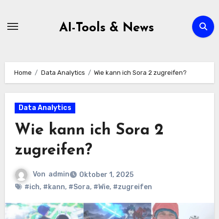
Zum
Inhalt
AI-Tools & News
springen
Home
Data Analytics
Wie kann ich Sora 2 zugreifen?
Data Analytics
Wie kann ich Sora 2
zugreifen?
Von
admin
Oktober 1, 2025
#ich
,
#kann
,
#Sora
,
#Wie
,
#zugreifen