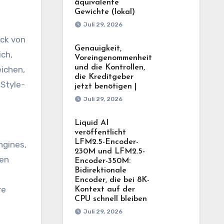
äquivalente
Gewichte (lokal)
Juli 29, 2026
ack von
Genauigkeit,
ich,
Voreingenommenheit
und die Kontrollen,
eichen,
die Kreditgeber
 Style-
jetzt benötigen |
Juli 29, 2026
Liquid AI
veröffentlicht
LFM2.5-Encoder-
ngines,
230M und LFM2.5-
hen
Encoder-350M:
Bidirektionale
Encoder, die bei 8K-
re
Kontext auf der
CPU schnell bleiben
Juli 29, 2026