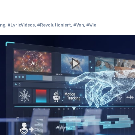
ung
,
#LyricVideos
,
#Revolutioniert
,
#Von
,
#Wie