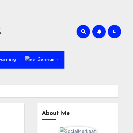
s
earning
German
▼
About Me