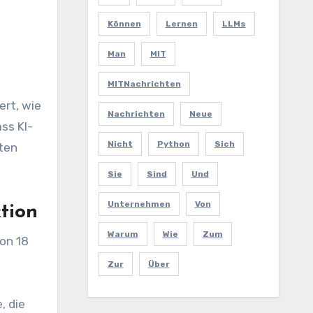
Können
Lernen
LLMs
Man
MIT
MITNachrichten
ert, wie
Nachrichten
Neue
ss KI-
Nicht
Python
Sich
uten
Sie
Sind
Und
Unternehmen
Von
ktion
Warum
Wie
Zum
von 18
Zur
Über
, die