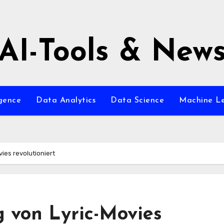
AI-Tools & New
igence
Data Analytics
Data Science
Machine L
vies revolutioniert
g von Lyric-Movies