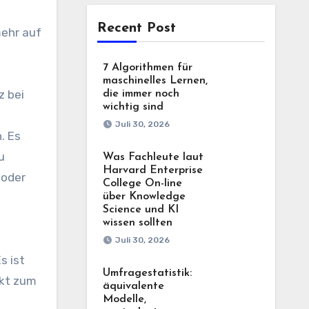
Recent Post
mehr auf
7 Algorithmen für
maschinelles Lernen,
z bei
die immer noch
wichtig sind
Juli 30, 2026
. Es
u
Was Fachleute laut
Harvard Enterprise
 oder
College On-line
über Knowledge
Science und KI
wissen sollten
Juli 30, 2026
s ist
Umfragestatistik:
ekt zum
äquivalente
Modelle,