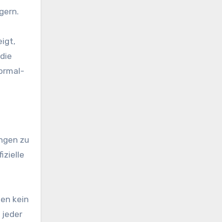
gern.
igt,
 die
ormal-
ingen zu
zielle
en kein
 jeder