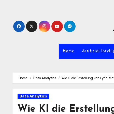
Zum
Inhalt
springen
Home
Artificial Intell
Home
Data Analytics
Wie KI die Erstellung von Lyric-Mo
Data Analytics
Wie KI die Erstellun