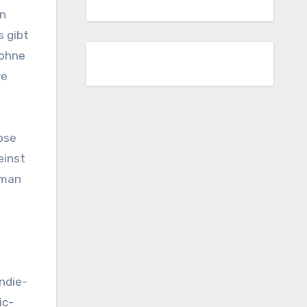
in
s gibt
 ohne
ve
lose
einst
 man
ndie-
ic-