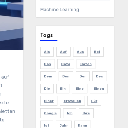
Machine Learning
Tags
Als
Auf
Aus
Bei
Das
Data
Daten
Dem
Den
Der
Des
st
Die
Ein
Eine
Einen
s
Einer
Erstellen
Für
exte
aletten
Google
Ich
Ihre
te
Ist
Jahr
Kann