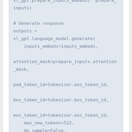
vl_gpt.prepare_inputs_embeds(**prepare_
inputs)

# Generate response

outputs = 
vl_gpt.language_model.generate(

    inputs_embeds=inputs_embeds,

attention_mask=prepare_inputs.attention
_mask,

pad_token_id=tokenizer.eos_token_id,

bos_token_id=tokenizer.bos_token_id,

eos_token_id=tokenizer.eos_token_id,

    max_new_tokens=512,

    do_sample=False,
