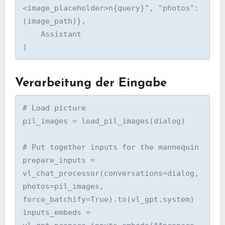
<image_placeholder>n{query}", "photos": 
(image_path)},

    Assistant

)
Verarbeitung der Eingabe
# Load picture

pil_images = load_pil_images(dialog)

# Put together inputs for the mannequin

prepare_inputs = 
vl_chat_processor(conversations=dialog, 
photos=pil_images, 
force_batchify=True).to(vl_gpt.system)

inputs_embeds = 