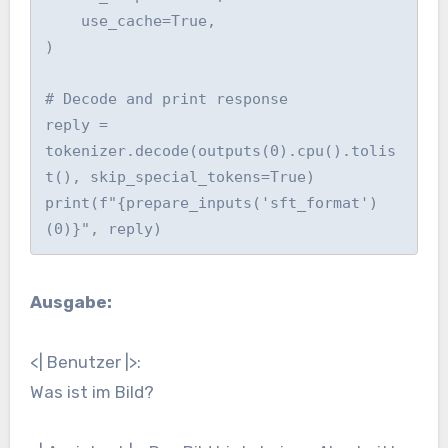
    use_cache=True,

)

# Decode and print response

reply = 
tokenizer.decode(outputs(0).cpu().tolis
t(), skip_special_tokens=True)

print(f"{prepare_inputs('sft_format')
(0)}", reply)
Ausgabe:
<| Benutzer |>:
Was ist im Bild?