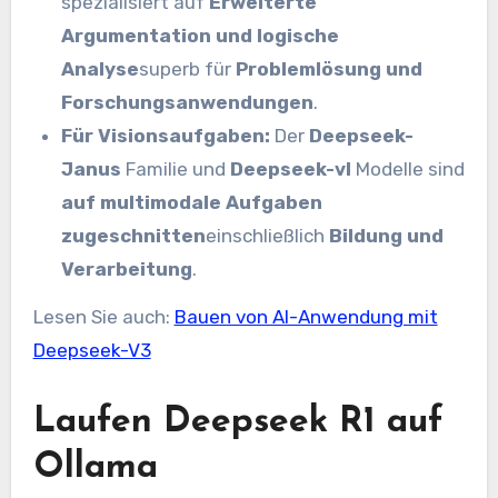
spezialisiert auf
Erweiterte
Argumentation und logische
Analyse
superb für
Problemlösung und
Forschungsanwendungen
.
Für Visionsaufgaben:
Der
Deepseek-
Janus
Familie und
Deepseek-vl
Modelle sind
auf multimodale Aufgaben
zugeschnitten
einschließlich
Bildung und
Verarbeitung
.
Lesen Sie auch:
Bauen von AI-Anwendung mit
Deepseek-V3
Laufen Deepseek R1 auf
Ollama