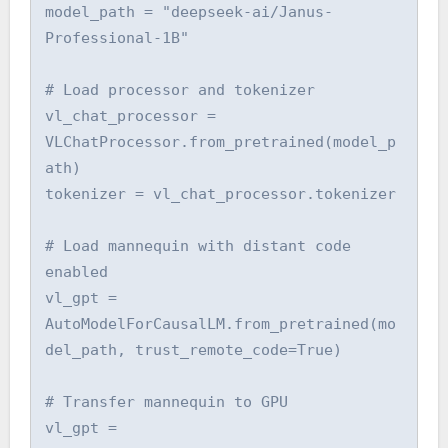
model_path = "deepseek-ai/Janus-
Professional-1B"

# Load processor and tokenizer

vl_chat_processor = 
VLChatProcessor.from_pretrained(model_p
ath)

tokenizer = vl_chat_processor.tokenizer

# Load mannequin with distant code 
enabled

vl_gpt = 
AutoModelForCausalLM.from_pretrained(mo
del_path, trust_remote_code=True)

# Transfer mannequin to GPU

vl_gpt = 