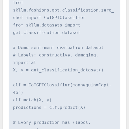
from 
skllm.fashions.gpt.classification.zero_
shot import CoTGPTClassifier

from skllm.datasets import 
get_classification_dataset

# Demo sentiment evaluation dataset

# Labels: constructive, damaging, 
impartial

X, y = get_classification_dataset()

clf = CoTGPTClassifier(mannequin="gpt-
4o")

clf.match(X, y)

predictions = clf.predict(X)

# Every prediction has (label, 