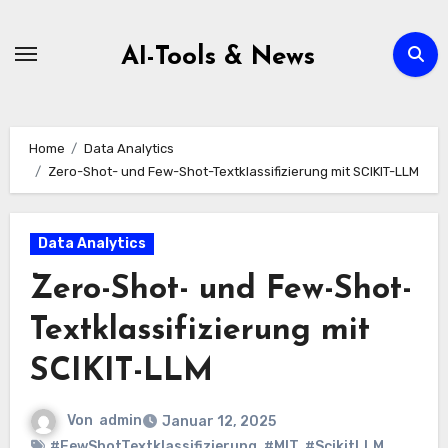
Zum
Inhalt
AI-Tools & News
springen
Home
Data Analytics
Zero-Shot- und Few-Shot-Textklassifizierung mit SCIKIT-LLM
Data Analytics
Zero-Shot- und Few-Shot-
Textklassifizierung mit
SCIKIT-LLM
Von
admin
Januar 12, 2025
#FewShotTextklassifizierung
,
#MIT
,
#ScikitLLM
,