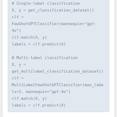
# Single-label classification

X, y = get_classification_dataset()

clf = 
FewShotGPTClassifier(mannequin="gpt-
4o")

clf.match(X, y)

labels = clf.predict(X)

# Multi-label classification

X, y = 
get_multilabel_classification_dataset()

clf = 
MultiLabelFewShotGPTClassifier(max_labe
ls=2, mannequin="gpt-4o")

clf.match(X, y)

labels = clf.predict(X)