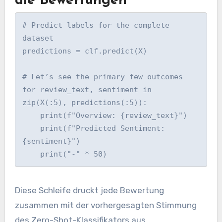
die Bewertungen
# Predict labels for the complete 
dataset

predictions = clf.predict(X)

# Let’s see the primary few outcomes

for review_text, sentiment in 
zip(X(:5), predictions(:5)):

    print(f"Overview: {review_text}")

    print(f"Predicted Sentiment: 
{sentiment}")

    print("-" * 50)
Diese Schleife druckt jede Bewertung
zusammen mit der vorhergesagten Stimmung
des Zero-Shot-Klassifikators aus.