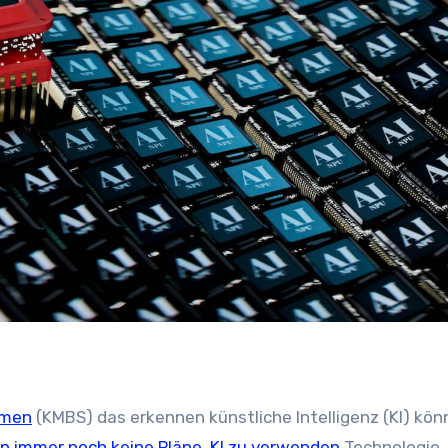
hmen
(KMBS) das erkennen
künstliche Intelligenz
(KI) kön
 immer noch keine Pläne, KI zu verwenden
Technologie.