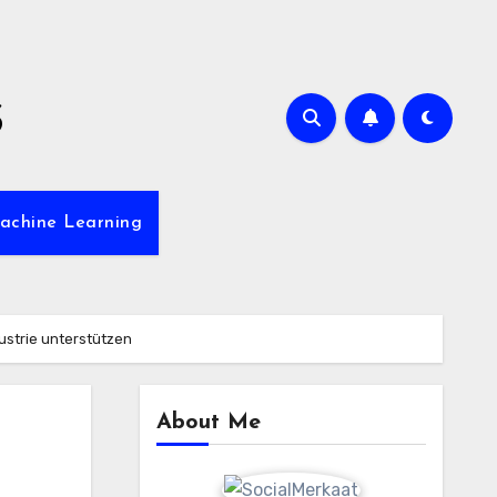
s
achine Learning
dustrie unterstützen
About Me
-