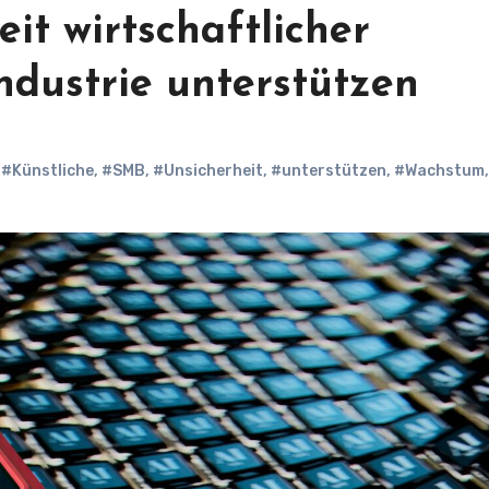
it wirtschaftlicher
Industrie unterstützen
,
#Künstliche
,
#SMB
,
#Unsicherheit
,
#unterstützen
,
#Wachstum