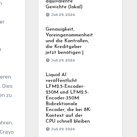
äquivalente
n
Gewichte (lokal)
d
Juli 29, 2026
er
Genauigkeit,
Voreingenommenheit
und die Kontrollen,
die Kreditgeber
n
jetzt benötigen |
Juli 29, 2026
Liquid AI
ieren
veröffentlicht
 Dies
LFM2.5-Encoder-
230M und LFM2.5-
en zu
Encoder-350M:
Bidirektionale
Encoder, die bei 8K-
Kontext auf der
CPU schnell bleiben
ühren.
Juli 29, 2026
 Crayo