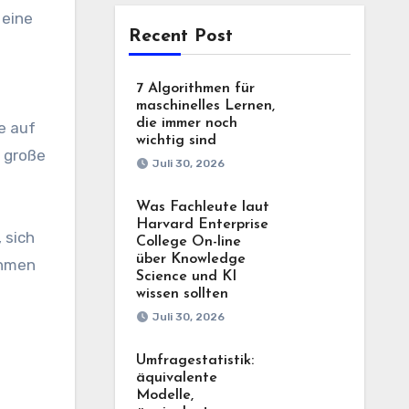
 eine
Recent Post
7 Algorithmen für
maschinelles Lernen,
die immer noch
e auf
wichtig sind
r große
Juli 30, 2026
Was Fachleute laut
Harvard Enterprise
 sich
College On-line
über Knowledge
ehmen
Science und KI
wissen sollten
Juli 30, 2026
Umfragestatistik:
äquivalente
Modelle,