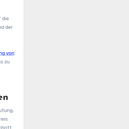
 die
nd der
ng von
ns zu
en
utung.
reis
hritt