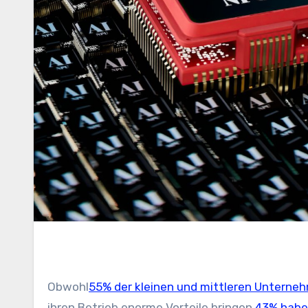
Obwohl
55% der kleinen und mittleren Unterne
ihren Betrieb enorme Vorteile bringen,
43% haben