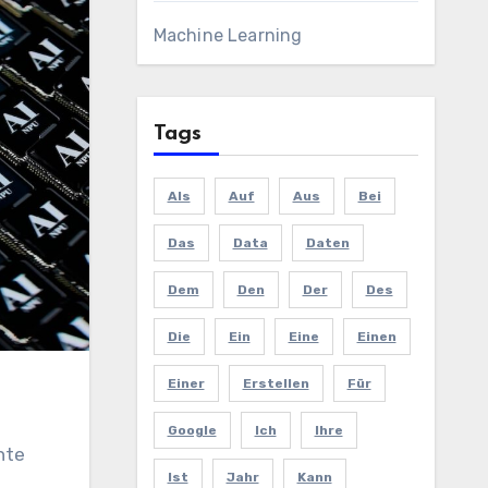
Machine Learning
Tags
Als
Auf
Aus
Bei
Das
Data
Daten
Dem
Den
Der
Des
Die
Ein
Eine
Einen
Einer
Erstellen
Für
Google
Ich
Ihre
nte
Ist
Jahr
Kann