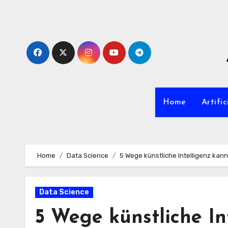
Zum
Inhalt
springen
Home
Artific
Home
Data Science
5 Wege künstliche Intelligenz kann
Data Science
5 Wege künstliche In