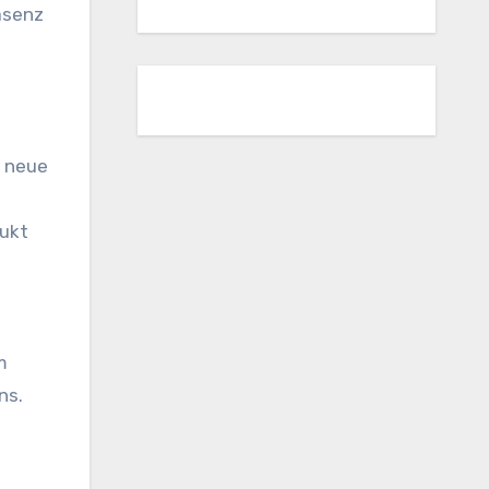
äsenz
n neue
dukt
m
ns.