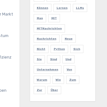
Können
Lernen
LLMs
r Markt
Man
MIT
MITNachrichten
hstum
Nachrichten
Neue
Nicht
Python
Sich
fizienz
Sie
Sind
Und
Unternehmen
Von
Warum
Wie
Zum
aben
Zur
Über