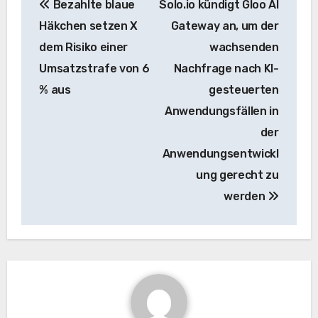
Bezahlte blaue
Solo.io kündigt Gloo AI
Navigation
Häkchen setzen X
Gateway an, um der
dem Risiko einer
wachsenden
Umsatzstrafe von 6
Nachfrage nach KI-
% aus
gesteuerten
Anwendungsfällen in
der
Anwendungsentwickl
ung gerecht zu
werden