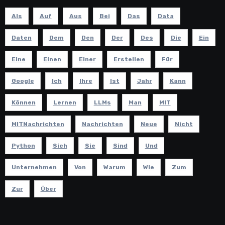
Als
Auf
Aus
Bei
Das
Data
Daten
Dem
Den
Der
Des
Die
Ein
Eine
Einen
Einer
Erstellen
Für
Google
Ich
Ihre
Ist
Jahr
Kann
Können
Lernen
LLMs
Man
MIT
MITNachrichten
Nachrichten
Neue
Nicht
Python
Sich
Sie
Sind
Und
Unternehmen
Von
Warum
Wie
Zum
Zur
Über