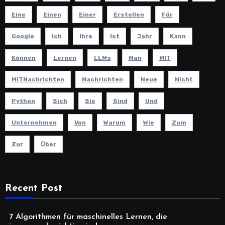
Eine
Einen
Einer
Erstellen
Für
Google
Ich
Ihre
Ist
Jahr
Kann
Können
Lernen
LLMs
Man
MIT
MITNachrichten
Nachrichten
Neue
Nicht
Python
Sich
Sie
Sind
Und
Unternehmen
Von
Warum
Wie
Zum
Zur
Über
Recent Post
7 Algorithmen für maschinelles Lernen, die