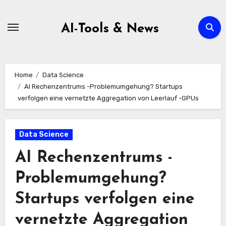
Zum
Inhalt
AI-Tools & News
springen
Home
Data Science
AI Rechenzentrums -Problemumgehung? Startups
verfolgen eine vernetzte Aggregation von Leerlauf -GPUs
Data Science
AI Rechenzentrums -
Problemumgehung?
Startups verfolgen eine
vernetzte Aggregation