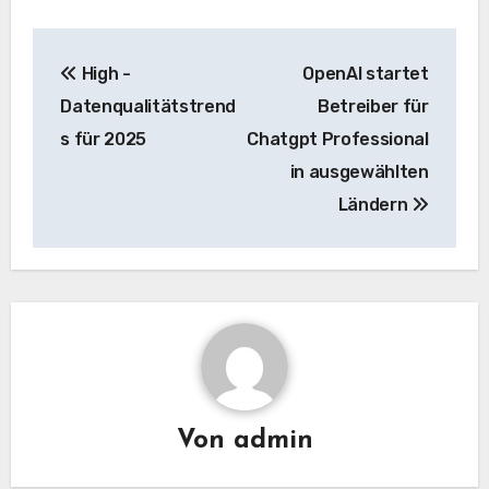
Beitrags-
High -
OpenAI startet
Navigation
Datenqualitätstrend
Betreiber für
s für 2025
Chatgpt Professional
in ausgewählten
Ländern
Von
admin