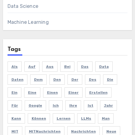
Data Science
Machine Learning
Tags
Als
Auf
Aus
Bei
Das
Data
Daten
Dem
Den
Der
Des
Die
Ein
Eine
Einen
Einer
Erstellen
Für
Google
Ich
Ihre
Ist
Jahr
Kann
Können
Lernen
LLMs
Man
MIT
MITNachrichten
Nachrichten
Neue