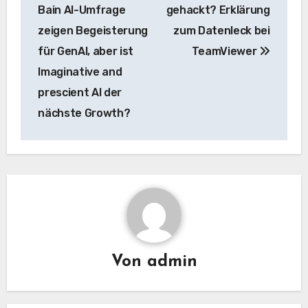
Navigation
Bain AI-Umfrage
gehackt? Erklärung
zeigen Begeisterung
zum Datenleck bei
für GenAI, aber ist
TeamViewer
Imaginative and
prescient AI der
nächste Growth?
Von
admin