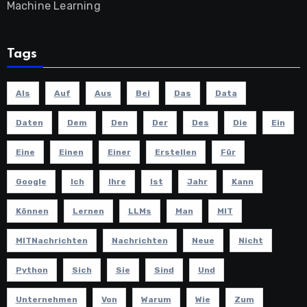
Machine Learning
Tags
Als
Auf
Aus
Bei
Das
Data
Daten
Dem
Den
Der
Des
Die
Ein
Eine
Einen
Einer
Erstellen
Für
Google
Ich
Ihre
Ist
Jahr
Kann
Können
Lernen
LLMs
Man
MIT
MITNachrichten
Nachrichten
Neue
Nicht
Python
Sich
Sie
Sind
Und
Unternehmen
Von
Warum
Wie
Zum