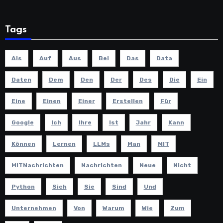
Tags
Als
Auf
Aus
Bei
Das
Data
Daten
Dem
Den
Der
Des
Die
Ein
Eine
Einen
Einer
Erstellen
Für
Google
Ich
Ihre
Ist
Jahr
Kann
Können
Lernen
LLMs
Man
MIT
MITNachrichten
Nachrichten
Neue
Nicht
Python
Sich
Sie
Sind
Und
Unternehmen
Von
Warum
Wie
Zum