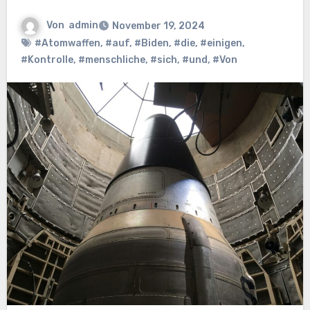
Von
admin
November 19, 2024
#Atomwaffen
,
#auf
,
#Biden
,
#die
,
#einigen
,
#Kontrolle
,
#menschliche
,
#sich
,
#und
,
#Von