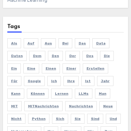
Machine Learning
Tags
Als
Auf
Aus
Bei
Das
Data
Daten
Dem
Den
Der
Des
Die
Ein
Eine
Einen
Einer
Erstellen
Für
Google
Ich
Ihre
Ist
Jahr
Kann
Können
Lernen
LLMs
Man
MIT
MITNachrichten
Nachrichten
Neue
Nicht
Python
Sich
Sie
Sind
Und