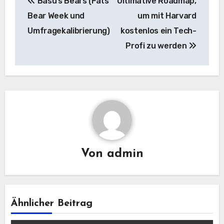
Basu’s Bears (Fats
Ultimative Roadmap,
Navigation
Bear Week und
um mit Harvard
Umfragekalibrierung)
kostenlos ein Tech-
Profi zu werden
Von
admin
Ähnlicher Beitrag