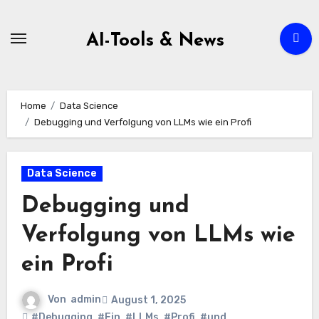
Zum
Inhalt
AI-Tools & News
springen
Home
Data Science
Debugging und Verfolgung von LLMs wie ein Profi
Data Science
Debugging und
Verfolgung von LLMs wie
ein Profi
Von
admin
August 1, 2025
#Debugging
,
#Ein
,
#LLMs
,
#Profi
,
#und
,