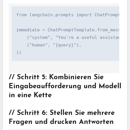
from langchain.prompts import ChatPromptTempl
immediate = ChatPromptTemplate.from_messages(
    ("system", "You're a useful assistant."),
    ("human", "{query}"),

))
//
Schritt 5: Kombinieren Sie
Eingabeaufforderung und Modell
in eine Kette
//
Schritt 6: Stellen Sie mehrere
Fragen und drucken Antworten