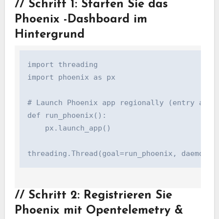
//
Schritt 1: Starten Sie das
Phoenix -Dashboard im
Hintergrund
import threading

import phoenix as px

# Launch Phoenix app regionally (entry at ht
def run_phoenix():

    px.launch_app()

threading.Thread(goal=run_phoenix, daemon=T
//
Schritt 2: Registrieren Sie
Phoenix mit Opentelemetry &