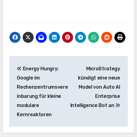
Beitrags-
Energy Hungry:
MicroStrategy
Navigation
Google im
kündigt eine neue
Rechenzentrumsvere
Model von Auto AI
inbarung für kleine
Enterprise
modulare
Intelligence Bot an
Kernreaktoren