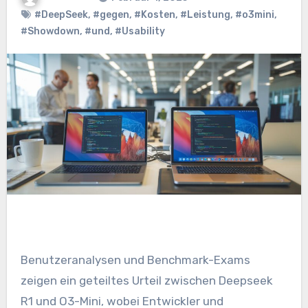
#DeepSeek
,
#gegen
,
#Kosten
,
#Leistung
,
#o3mini
,
#Showdown
,
#und
,
#Usability
Benutzeranalysen und Benchmark-Exams
zeigen ein geteiltes Urteil zwischen Deepseek
R1 und O3-Mini, wobei Entwickler und