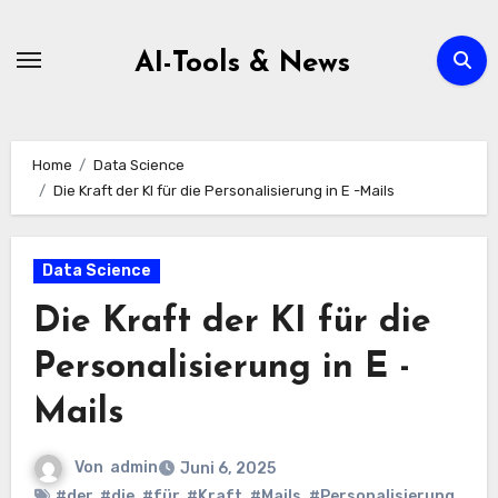
Zum
Inhalt
AI-Tools & News
springen
Home
Data Science
Die Kraft der KI für die Personalisierung in E -Mails
Data Science
Die Kraft der KI für die
Personalisierung in E -
Mails
Von
admin
Juni 6, 2025
#der
,
#die
,
#für
,
#Kraft
,
#Mails
,
#Personalisierung