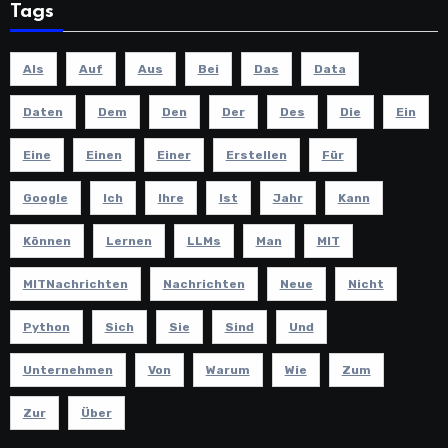
Tags
Als
Auf
Aus
Bei
Das
Data
Daten
Dem
Den
Der
Des
Die
Ein
Eine
Einen
Einer
Erstellen
Für
Google
Ich
Ihre
Ist
Jahr
Kann
Können
Lernen
LLMs
Man
MIT
MITNachrichten
Nachrichten
Neue
Nicht
Python
Sich
Sie
Sind
Und
Unternehmen
Von
Warum
Wie
Zum
Zur
Über