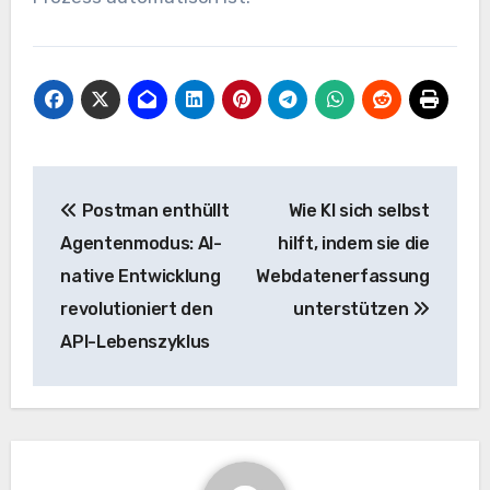
Beitrags-
Postman enthüllt
Wie KI sich selbst
Navigation
Agentenmodus: AI-
hilft, indem sie die
native Entwicklung
Webdatenerfassung
revolutioniert den
unterstützen
API-Lebenszyklus