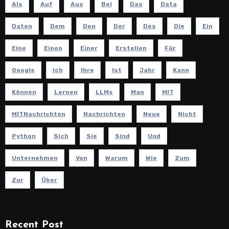
Als
Auf
Aus
Bei
Das
Data
Daten
Dem
Den
Der
Des
Die
Ein
Eine
Einen
Einer
Erstellen
Für
Google
Ich
Ihre
Ist
Jahr
Kann
Können
Lernen
LLMs
Man
MIT
MITNachrichten
Nachrichten
Neue
Nicht
Python
Sich
Sie
Sind
Und
Unternehmen
Von
Warum
Wie
Zum
Zur
Über
Recent Post