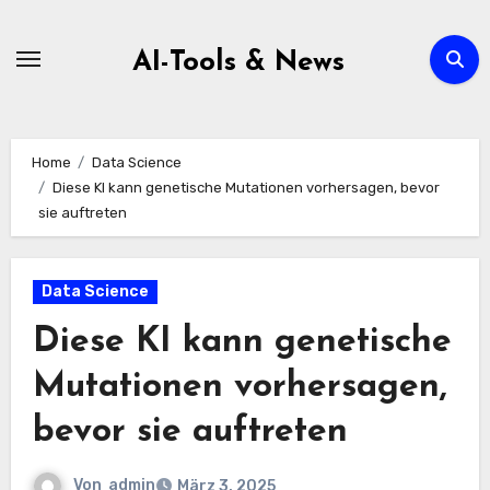
Zum
Inhalt
AI-Tools & News
springen
Home
Data Science
Diese KI kann genetische Mutationen vorhersagen, bevor
sie auftreten
Data Science
Diese KI kann genetische
Mutationen vorhersagen,
bevor sie auftreten
Von
admin
März 3, 2025