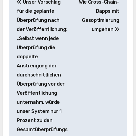
Unser Vorschlag
Wie Cross-Chain-
Navigation
für die geplante
Dapps mit
Überprüfung nach
Gasoptimierung
der Veröffentlichung:
umgehen
„Selbst wenn jede
Überprüfung die
doppelte
Anstrengung der
durchschnittlichen
Überprüfung vor der
Veröffentlichung
unternahm, würde
unser System nur 1
Prozent zu den
Gesamtüberprüfungs