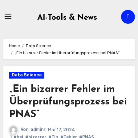
Zum
Inhalt
AI-Tools & News
springen
Home
Data Science
„Ein bizarrer Fehler im Überprüfungsprozess bei PNAS“
Data Science
„Ein bizarrer Fehler im
Überprüfungsprozess bei
PNAS“
Von
admin
Mai 17, 2024
#bei
,
#bizarrer
,
#Ein
,
#Fehler
,
#PNAS
,