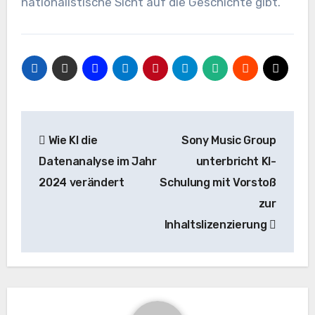
nationalistische Sicht auf die Geschichte gibt.
Beitrags-
Wie KI die
Sony Music Group
Navigation
Datenanalyse im Jahr
unterbricht KI-
2024 verändert
Schulung mit Vorstoß
zur
Inhaltslizenzierung