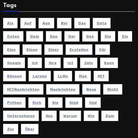
Tags
Als
Auf
Aus
Bei
Das
Data
Daten
Dem
Den
Der
Des
Die
Ein
Eine
Einen
Einer
Erstellen
Für
Google
Ich
Ihre
Ist
Jahr
Kann
Können
Lernen
LLMs
Man
MIT
MITNachrichten
Nachrichten
Neue
Nicht
Python
Sich
Sie
Sind
Und
Unternehmen
Von
Warum
Wie
Zum
Zur
Über