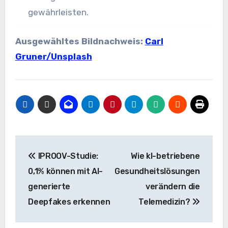
gewährleisten.
Ausgewähltes Bildnachweis:
Carl
Gruner/Unsplash
Beitrags-
IPROOV-Studie:
Wie kI-betriebene
Navigation
0,1% können mit AI-
Gesundheitslösungen
generierte
verändern die
Deepfakes erkennen
Telemedizin?