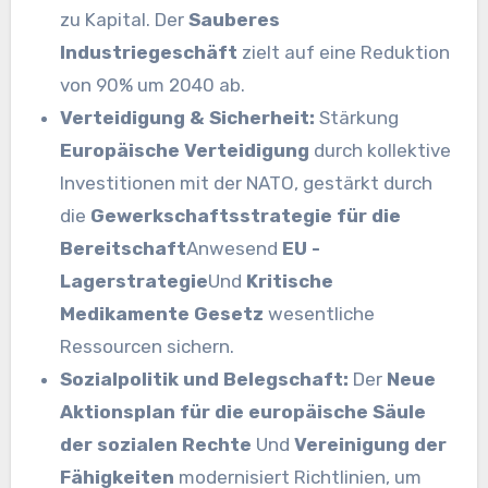
zu Kapital. Der
Sauberes
Industriegeschäft
zielt auf eine Reduktion
von 90% um 2040 ab.
Verteidigung & Sicherheit:
Stärkung
Europäische Verteidigung
durch kollektive
Investitionen mit der NATO, gestärkt durch
die
Gewerkschaftsstrategie für die
Bereitschaft
Anwesend
EU -
Lagerstrategie
Und
Kritische
Medikamente Gesetz
wesentliche
Ressourcen sichern.
Sozialpolitik und Belegschaft:
Der
Neue
Aktionsplan für die europäische Säule
der sozialen Rechte
Und
Vereinigung der
Fähigkeiten
modernisiert Richtlinien, um